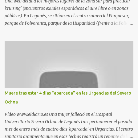
Una web detalla los mejores lugares de la zona sur para practicar
'cruising' (encuentros exuales esporádicos al aire libre o en zonas
públicas). En Leganés, se sitúan en el centro comercial Parquesur,
parque de Polvoranca, parque de la Hispanidad (frente a la Policía
Local) y en los caminos entre el cementerio de Butarque y Plaza
Nueva. Esto es lo que indica esta información recopilada por los
propios practicantes. 'Ante la crisis, disfrute' , señalan. "Cruising:
Parquesur: para ligar baños junto a Burger King o H&M. Y si has
pillado pareja ocacional, parking subterráneo de Leroy Merlin.
Otro espacio para el 'cruising' es enfrente al tanatorio (junto al
estadio municipal de Butarque) y caminos entre el estadio y Plaza
Nueva. Otro lugar: Escombrera de Polvoranca, entre Leganés y
Móstoles También en el parque de la Hispanidad, situado frente a
Muere tras estar 4 días "aparcada" en las Urgencias del Severo
la Policía Local de Leganés de la calle Chile, 1, y junto al
Ochoa
cementerio de Butarque". Más información
Vídeo www.eldiario.es Una mujer falleció en el Hospital
Universitario Severo Ochoa de Leganés tras permanecer el pasado
mes de enero más de cuatro días 'aparcada' en Urgencias. El centro
sanitario argumenta que en esas fechas registró un repunte de las