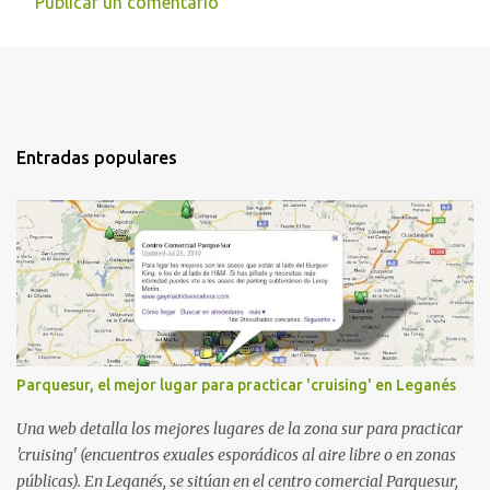
Publicar un comentario
C
o
m
e
n
Entradas populares
t
a
r
i
o
s
Parquesur, el mejor lugar para practicar 'cruising' en Leganés
Una web detalla los mejores lugares de la zona sur para practicar
'cruising' (encuentros exuales esporádicos al aire libre o en zonas
públicas). En Leganés, se sitúan en el centro comercial Parquesur,