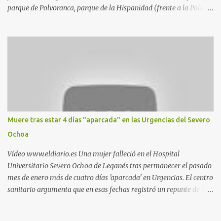
parque de Polvoranca, parque de la Hispanidad (frente a la Policía
Local) y en los caminos entre el cementerio de Butarque y Plaza
Nueva. Esto es lo que indica esta información recopilada por los
propios practicantes. 'Ante la crisis, disfrute' , señalan. "Cruising:
Parquesur: para ligar baños junto a Burger King o H&M. Y si has
pillado pareja ocacional, parking subterráneo de Leroy Merlin.
Otro espacio para el 'cruising' es enfrente al tanatorio (junto al
estadio municipal de Butarque) y caminos entre el estadio y Plaza
Nueva. Otro lugar: Escombrera de Polvoranca, entre Leganés y
Móstoles También en el parque de la Hispanidad, situado frente a
Muere tras estar 4 días "aparcada" en las Urgencias del Severo
la Policía Local de Leganés de la calle Chile, 1, y junto al
Ochoa
cementerio de Butarque". Más información
Vídeo www.eldiario.es Una mujer falleció en el Hospital
Universitario Severo Ochoa de Leganés tras permanecer el pasado
mes de enero más de cuatro días 'aparcada' en Urgencias. El centro
sanitario argumenta que en esas fechas registró un repunte de las
patologías propias del invierno. El trágico suceso lo publica
diario.es Las paciente, recién operada del corazón, sufrió una