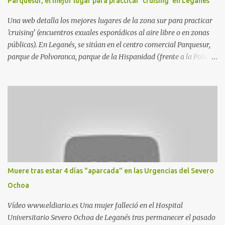
Parquesur, el mejor lugar para practicar 'cruising' en Leganés
Una web detalla los mejores lugares de la zona sur para practicar
'cruising' (encuentros exuales esporádicos al aire libre o en zonas
públicas). En Leganés, se sitúan en el centro comercial Parquesur,
parque de Polvoranca, parque de la Hispanidad (frente a la Policía
Local) y en los caminos entre el cementerio de Butarque y Plaza
Nueva. Esto es lo que indica esta información recopilada por los
propios practicantes. 'Ante la crisis, disfrute' , señalan. "Cruising:
Parquesur: para ligar baños junto a Burger King o H&M. Y si has
pillado pareja ocacional, parking subterráneo de Leroy Merlin.
Otro espacio para el 'cruising' es enfrente al tanatorio (junto al
estadio municipal de Butarque) y caminos entre el estadio y Plaza
Nueva. Otro lugar: Escombrera de Polvoranca, entre Leganés y
Móstoles También en el parque de la Hispanidad, situado frente a
Muere tras estar 4 días "aparcada" en las Urgencias del Severo
la Policía Local de Leganés de la calle Chile, 1, y junto al
Ochoa
cementerio de Butarque". Más información
Vídeo www.eldiario.es Una mujer falleció en el Hospital
Universitario Severo Ochoa de Leganés tras permanecer el pasado