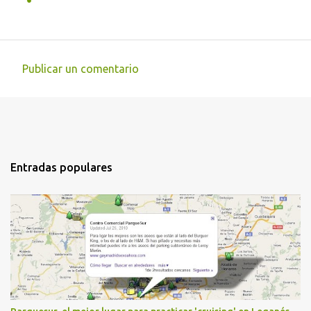
Publicar un comentario
C
o
m
e
n
Entradas populares
t
a
r
i
o
s