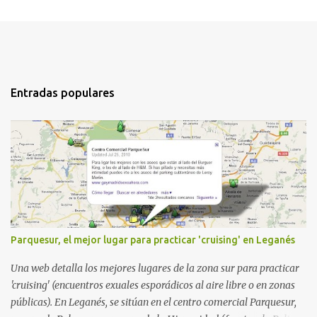
C
o
m
e
n
Entradas populares
t
a
r
i
o
s
Parquesur, el mejor lugar para practicar 'cruising' en Leganés
Una web detalla los mejores lugares de la zona sur para practicar
'cruising' (encuentros exuales esporádicos al aire libre o en zonas
públicas). En Leganés, se sitúan en el centro comercial Parquesur,