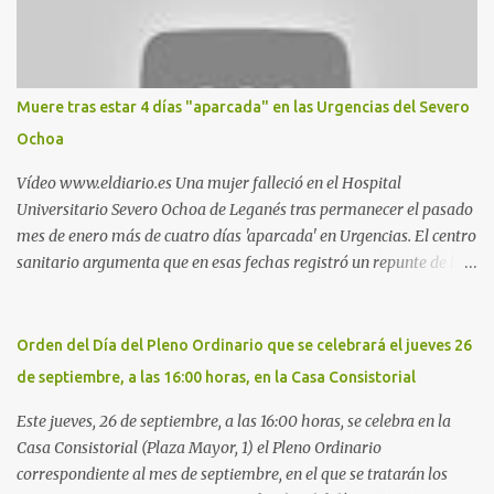
Otro espacio para el 'cruising' es enfrente al tanatorio (junto al
estadio municipal de Butarque) y caminos entre el estadio y Plaza
Nueva. Otro lugar: Escombrera de Polvoranca, entre Leganés y
Móstoles También en el parque de la Hispanidad, situado frente a
Muere tras estar 4 días "aparcada" en las Urgencias del Severo
la Policía Local de Leganés de la calle Chile, 1, y junto al
Ochoa
cementerio de Butarque". Más información
Vídeo www.eldiario.es Una mujer falleció en el Hospital
Universitario Severo Ochoa de Leganés tras permanecer el pasado
mes de enero más de cuatro días 'aparcada' en Urgencias. El centro
sanitario argumenta que en esas fechas registró un repunte de las
patologías propias del invierno. El trágico suceso lo publica
diario.es Las paciente, recién operada del corazón, sufrió una
arritmia y agravamiento de su dolencia por culpa de un resfriado.
Orden del Día del Pleno Ordinario que se celebrará el jueves 26
Por ello, la ingresaron a finales del año pasado en el Hospital
de septiembre, a las 16:00 horas, en la Casa Consistorial
donde permaneció un día en la antesala de Urgencias, en una
cama, en el pasillo, sin mantas y sin poder descansar. Su hija, que
Este jueves, 26 de septiembre, a las 16:00 horas, se celebra en la
ha denunciado el caso y que grabó un vídeo de la situación
Casa Consistorial (Plaza Mayor, 1) el Pleno Ordinario
extrema, aseguró que los pasillos estaban repletos de enfermos y
correspondiente al mes de septiembre, en el que se tratarán los