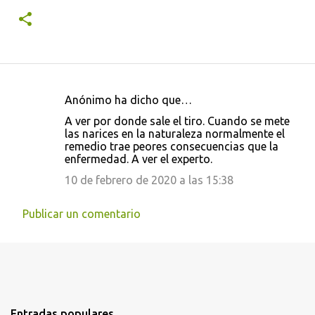
Anónimo ha dicho que…
C
A ver por donde sale el tiro. Cuando se mete
o
las narices en la naturaleza normalmente el
remedio trae peores consecuencias que la
m
enfermedad. A ver el experto.
e
10 de febrero de 2020 a las 15:38
n
t
Publicar un comentario
a
r
i
o
s
Entradas populares