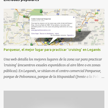
Parquesur, el mejor lugar para practicar 'cruising' en Leganés
Una web detalla los mejores lugares de la zona sur para practicar
'cruising' (encuentros exuales esporádicos al aire libre o en zonas
públicas). En Leganés, se sitúan en el centro comercial Parquesur,
parque de Polvoranca, parque de la Hispanidad (frente a la Policía
Local) y en los caminos entre el cementerio de Butarque y Plaza
Nueva. Esto es lo que indica esta información recopilada por los
propios practicantes. 'Ante la crisis, disfrute' , señalan. "Cruising:
Parquesur: para ligar baños junto a Burger King o H&M. Y si has
pillado pareja ocacional, parking subterráneo de Leroy Merlin.