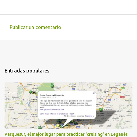
Publicar un comentario
C
o
m
e
n
Entradas populares
t
a
r
i
o
s
Parquesur, el mejor lugar para practicar 'cruising' en Leganés