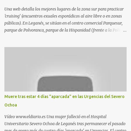
Una web detalla los mejores lugares de la zona sur para practicar
'cruising' (encuentros exuales esporádicos al aire libre o en zonas
públicas). En Leganés, se sitúan en el centro comercial Parquesur,
parque de Polvoranca, parque de la Hispanidad (frente a la Policía
Local) y en los caminos entre el cementerio de Butarque y Plaza
Nueva. Esto es lo que indica esta información recopilada por los
propios practicantes. 'Ante la crisis, disfrute' , señalan. "Cruising:
Parquesur: para ligar baños junto a Burger King o H&M. Y si has
pillado pareja ocacional, parking subterráneo de Leroy Merlin.
Otro espacio para el 'cruising' es enfrente al tanatorio (junto al
estadio municipal de Butarque) y caminos entre el estadio y Plaza
Nueva. Otro lugar: Escombrera de Polvoranca, entre Leganés y
Móstoles También en el parque de la Hispanidad, situado frente a
Muere tras estar 4 días "aparcada" en las Urgencias del Severo
la Policía Local de Leganés de la calle Chile, 1, y junto al
Ochoa
cementerio de Butarque". Más información
Vídeo www.eldiario.es Una mujer falleció en el Hospital
Universitario Severo Ochoa de Leganés tras permanecer el pasado
mes de enero más de cuatro días 'aparcada' en Urgencias. El centro