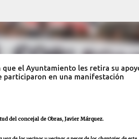
Ir al contenido principal
que el Ayuntamiento les retira su apoy
e participaron en una manifestación
tud del concejal de Obras, Javier Márquez.
 voz de los vecinos y vecinas a pesar de los chantajes de este