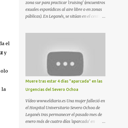
zona sur para practicar 'cruising' (encuentros
exuales esporádicos al aire libre o en zonas
públicas). En Leganés, se sitúan en el centro
comercial Parquesur, parque de Polvoranca,
parque de la Hispanidad (frente a la Policía
Local) y en los caminos entre el cementerio
da el
de Butarque y Plaza Nueva. Esto es lo que
indica esta información recopilada por los
iz
y
propios practicantes. 'Ante la crisis, disfrute' ,
señalan. "Cruising: Parquesur: para ligar
solo
baños junto a Burger King o H&M. Y si has
pillado pareja ocacional, parking
Muere tras estar 4 días "aparcada" en las
subterráneo de Leroy Merlin. Otro espacio
 la
Urgencias del Severo Ochoa
para el 'cruising' es enfrente al tanatorio
(junto al estadio municipal de Butarque) y
Vídeo www.eldiario.es Una mujer falleció en
caminos entre el estadio y Plaza Nueva. Otro
el Hospital Universitario Severo Ochoa de
lugar: Escombrera de Polvoranca, entre
Leganés tras permanecer el pasado mes de
Leganés y Móstoles También en el parque de
enero más de cuatro días 'aparcada' en
la Hispanidad, situado frente a la Policía