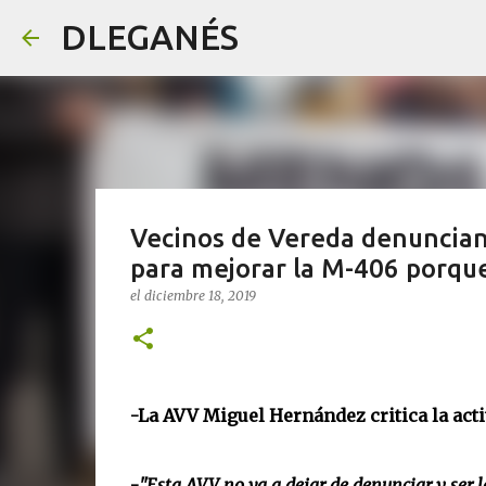
DLEGANÉS
Vecinos de Vereda denuncian 
para mejorar la M-406 porqu
el
diciembre 18, 2019
-La AVV Miguel Hernández critica la acti
-
"Esta AVV no va a dejar de denunciar y ser la