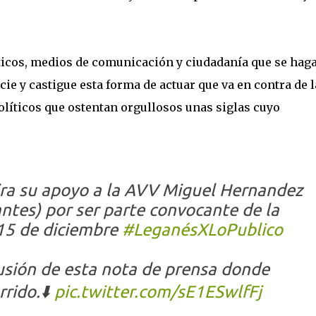
íticos, medios de comunicación y ciudadanía que se hag
ie y castigue esta forma de actuar que va en contra de l
olíticos que ostentan orgullosos unas siglas cuyo
ira su apoyo a la AVV Miguel Hernandez
ntes) por ser parte convocante de la
 15 de diciembre
#LeganésXLoPublico
sión de esta nota de prensa donde
rido.⬇️
pic.twitter.com/sE1ESwlfFj