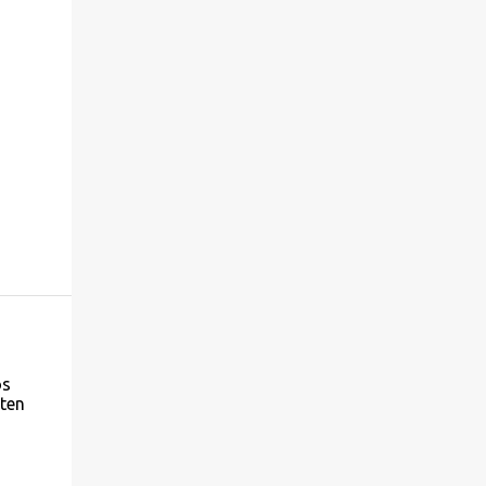
os
ten