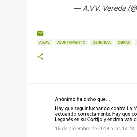
— A.VV. Vereda (
AA.VV.
AYUNTAMIENTO
DENUNCIA
OBRAS
Anónimo ha dicho que…
C
Hay que seguir luchando contra La M
o
actuando correctamente. Hay que con
Leganés en su Cortijo y encima van d
m
e
18 de diciembre de 2019 a las 14:28