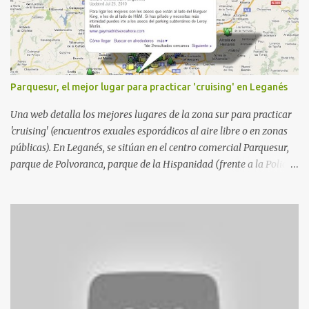
Parquesur, el mejor lugar para practicar 'cruising' en Leganés
Una web detalla los mejores lugares de la zona sur para practicar
'cruising' (encuentros exuales esporádicos al aire libre o en zonas
públicas). En Leganés, se sitúan en el centro comercial Parquesur,
parque de Polvoranca, parque de la Hispanidad (frente a la Policía
Local) y en los caminos entre el cementerio de Butarque y Plaza
Nueva. Esto es lo que indica esta información recopilada por los
propios practicantes. 'Ante la crisis, disfrute' , señalan. "Cruising:
Parquesur: para ligar baños junto a Burger King o H&M. Y si has
pillado pareja ocacional, parking subterráneo de Leroy Merlin.
Otro espacio para el 'cruising' es enfrente al tanatorio (junto al
estadio municipal de Butarque) y caminos entre el estadio y Plaza
Nueva. Otro lugar: Escombrera de Polvoranca, entre Leganés y