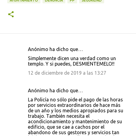
AYUNTAMIENTO
DENUNCIA
PP
SEGURIDAD
Anónimo ha dicho que…
C
Simplemente dicen una verdad como un
o
templo. Y si puedes, DESMIENTEMELO!!
m
12 de diciembre de 2019 a las 13:27
e
n
Anónimo ha dicho que…
t
La Policía no sólo pide el pago de las horas
a
por servicios extraordinarios de hace más
de un año y los medios apropiados para su
r
trabajo. También necesita el
i
acondicionamiento y mantenimiento de su
edificio, que se cae a cachos por el
o
abandono de sus gestores y servicios tan