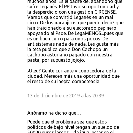
muchos años. Es el padre del abandono que
sufre Leganés. El PP tuvo su oportunidad y
la desperdicio con una gestión CIRCENSE.
Vamos que convirtió Leganés en un mal
circo. De los naranjitos que puedo decir? que
han traicionado a su electorado pepinero
apoyando al Psoe. De LegaMENOS...pues que
es un buen curro para unos pocos. De
antisistemas nada de nada. Les gusta más
la teta publica que a Don Cachopo un
cachopo asturiano pagado con nuestra
pasta, por supuesto jojojo.
¿Uleg? Gente currante y conocedora de la
ciudad. Merecen más una oportunidad que
el resto de su inepta competencia.
13 de diciembre de 2019 a las 20:39
Anónimo ha dicho que…
Puede que el problema sea que estos
politicos de bajo nivel tengan un sueldo de
50000 euros largos.....da igual estar en el