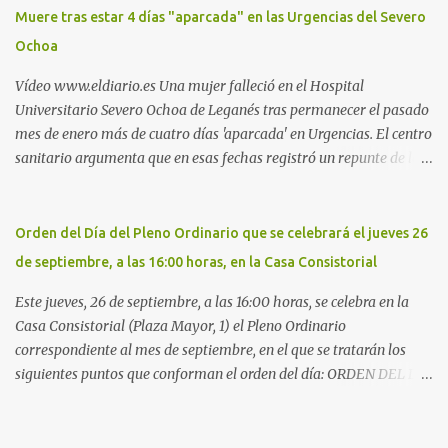
Móstoles También en el parque de la Hispanidad, situado frente a
Muere tras estar 4 días "aparcada" en las Urgencias del Severo
la Policía Local de Leganés de la calle Chile, 1, y junto al
Ochoa
cementerio de Butarque". Más información
Vídeo www.eldiario.es Una mujer falleció en el Hospital
Universitario Severo Ochoa de Leganés tras permanecer el pasado
mes de enero más de cuatro días 'aparcada' en Urgencias. El centro
sanitario argumenta que en esas fechas registró un repunte de las
patologías propias del invierno. El trágico suceso lo publica
diario.es Las paciente, recién operada del corazón, sufrió una
arritmia y agravamiento de su dolencia por culpa de un resfriado.
Orden del Día del Pleno Ordinario que se celebrará el jueves 26
Por ello, la ingresaron a finales del año pasado en el Hospital
de septiembre, a las 16:00 horas, en la Casa Consistorial
donde permaneció un día en la antesala de Urgencias, en una
cama, en el pasillo, sin mantas y sin poder descansar. Su hija, que
Este jueves, 26 de septiembre, a las 16:00 horas, se celebra en la
ha denunciado el caso y que grabó un vídeo de la situación
Casa Consistorial (Plaza Mayor, 1) el Pleno Ordinario
extrema, aseguró que los pasillos estaban repletos de enfermos y
correspondiente al mes de septiembre, en el que se tratarán los
que faltaban médicos por las vacaciones de Navidad, además de
siguientes puntos que conforman el orden del día: ORDEN DEL DÍA
haber alas del hospital cerradas. En el segundo ingreso, el 31 de
1º.- Aprobación de las actas de las sesiones celebradas los días: - 20
diciembre, la mujer permanece 4 días en Urgencias, tal es el
y 21 de junio, sesión extraordinaria. - 27 de junio de 2013, sesión
colapso del hospital público. Al ...
ordinaria. - 27 de junio de 2013, sesión extraordinaria. - 12 de julio