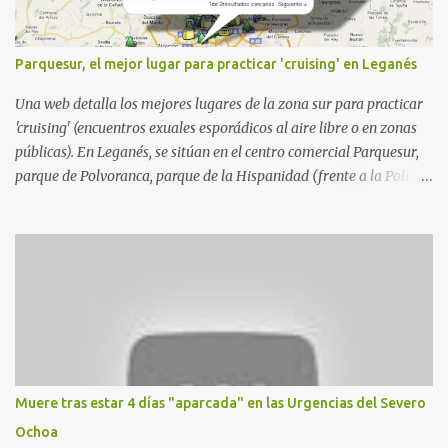
s
Parquesur, el mejor lugar para practicar 'cruising' en Leganés
Una web detalla los mejores lugares de la zona sur para practicar
'cruising' (encuentros exuales esporádicos al aire libre o en zonas
públicas). En Leganés, se sitúan en el centro comercial Parquesur,
parque de Polvoranca, parque de la Hispanidad (frente a la Policía
Local) y en los caminos entre el cementerio de Butarque y Plaza
Nueva. Esto es lo que indica esta información recopilada por los
propios practicantes. 'Ante la crisis, disfrute' , señalan. "Cruising:
Parquesur: para ligar baños junto a Burger King o H&M. Y si has
pillado pareja ocacional, parking subterráneo de Leroy Merlin.
Otro espacio para el 'cruising' es enfrente al tanatorio (junto al
estadio municipal de Butarque) y caminos entre el estadio y Plaza
Nueva. Otro lugar: Escombrera de Polvoranca, entre Leganés y
Móstoles También en el parque de la Hispanidad, situado frente a
Muere tras estar 4 días "aparcada" en las Urgencias del Severo
la Policía Local de Leganés de la calle Chile, 1, y junto al
Ochoa
cementerio de Butarque". Más información