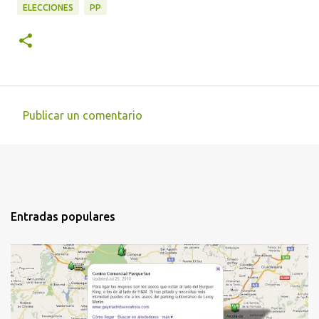
ELECCIONES
PP
Publicar un comentario
C
o
m
e
n
Entradas populares
t
a
r
i
o