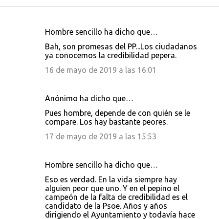
Hombre sencillo ha dicho que…
C
Bah, son promesas del PP...Los ciudadanos
o
ya conocemos la credibilidad pepera.
m
16 de mayo de 2019 a las 16:01
e
n
Anónimo ha dicho que…
t
Pues hombre, depende de con quién se le
a
compare. Los hay bastante peores.
r
17 de mayo de 2019 a las 15:53
i
o
Hombre sencillo ha dicho que…
s
Eso es verdad. En la vida siempre hay
alguien peor que uno. Y en el pepino el
campeón de la falta de credibilidad es el
candidato de la Psoe. Años y años
dirigiendo el Ayuntamiento y todavía hace