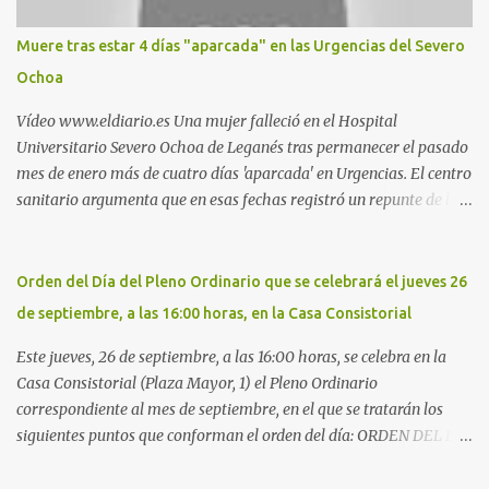
Nueva. Otro lugar: Escombrera de Polvoranca, entre Leganés y
Móstoles También en el parque de la Hispanidad, situado frente a
Muere tras estar 4 días "aparcada" en las Urgencias del Severo
la Policía Local de Leganés de la calle Chile, 1, y junto al
Ochoa
cementerio de Butarque". Más información
Vídeo www.eldiario.es Una mujer falleció en el Hospital
Universitario Severo Ochoa de Leganés tras permanecer el pasado
mes de enero más de cuatro días 'aparcada' en Urgencias. El centro
sanitario argumenta que en esas fechas registró un repunte de las
patologías propias del invierno. El trágico suceso lo publica
diario.es Las paciente, recién operada del corazón, sufrió una
arritmia y agravamiento de su dolencia por culpa de un resfriado.
Orden del Día del Pleno Ordinario que se celebrará el jueves 26
Por ello, la ingresaron a finales del año pasado en el Hospital
de septiembre, a las 16:00 horas, en la Casa Consistorial
donde permaneció un día en la antesala de Urgencias, en una
cama, en el pasillo, sin mantas y sin poder descansar. Su hija, que
Este jueves, 26 de septiembre, a las 16:00 horas, se celebra en la
ha denunciado el caso y que grabó un vídeo de la situación
Casa Consistorial (Plaza Mayor, 1) el Pleno Ordinario
extrema, aseguró que los pasillos estaban repletos de enfermos y
correspondiente al mes de septiembre, en el que se tratarán los
que faltaban médicos por las vacaciones de Navidad, además de
siguientes puntos que conforman el orden del día: ORDEN DEL DÍA
haber alas del hospital cerradas. En el segundo ingreso, el 31 de
1º.- Aprobación de las actas de las sesiones celebradas los días: - 20
diciembre, la mujer permanece 4 días en Urgencias, tal es el
y 21 de junio, sesión extraordinaria. - 27 de junio de 2013, sesión