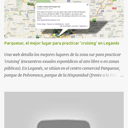
Parquesur, el mejor lugar para practicar 'cruising' en Leganés
Una web detalla los mejores lugares de la zona sur para practicar
'cruising' (encuentros exuales esporádicos al aire libre o en zonas
públicas). En Leganés, se sitúan en el centro comercial Parquesur,
parque de Polvoranca, parque de la Hispanidad (frente a la Policía
Local) y en los caminos entre el cementerio de Butarque y Plaza
Nueva. Esto es lo que indica esta información recopilada por los
propios practicantes. 'Ante la crisis, disfrute' , señalan. "Cruising:
Parquesur: para ligar baños junto a Burger King o H&M. Y si has
pillado pareja ocacional, parking subterráneo de Leroy Merlin.
Otro espacio para el 'cruising' es enfrente al tanatorio (junto al
estadio municipal de Butarque) y caminos entre el estadio y Plaza