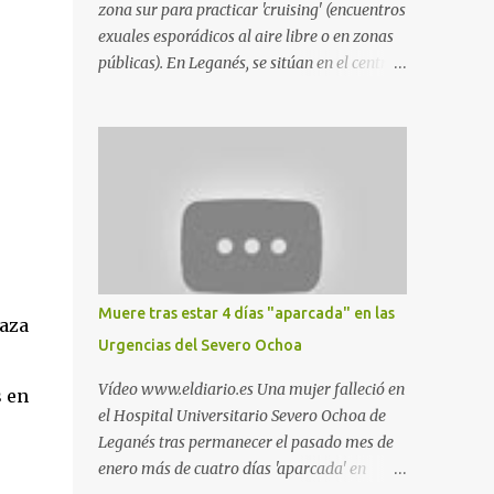
zona sur para practicar 'cruising' (encuentros
exuales esporádicos al aire libre o en zonas
públicas). En Leganés, se sitúan en el centro
comercial Parquesur, parque de Polvoranca,
parque de la Hispanidad (frente a la Policía
Local) y en los caminos entre el cementerio
de Butarque y Plaza Nueva. Esto es lo que
indica esta información recopilada por los
propios practicantes. 'Ante la crisis, disfrute' ,
señalan. "Cruising: Parquesur: para ligar
baños junto a Burger King o H&M. Y si has
pillado pareja ocacional, parking
Muere tras estar 4 días "aparcada" en las
laza
subterráneo de Leroy Merlin. Otro espacio
Urgencias del Severo Ochoa
para el 'cruising' es enfrente al tanatorio
(junto al estadio municipal de Butarque) y
Vídeo www.eldiario.es Una mujer falleció en
s en
caminos entre el estadio y Plaza Nueva. Otro
el Hospital Universitario Severo Ochoa de
lugar: Escombrera de Polvoranca, entre
Leganés tras permanecer el pasado mes de
Leganés y Móstoles También en el parque de
enero más de cuatro días 'aparcada' en
la Hispanidad, situado frente a la Policía