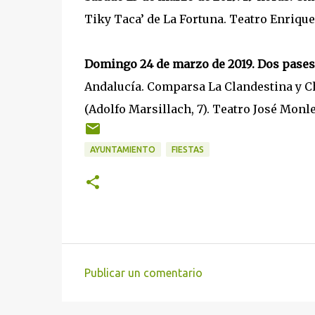
Tiky Taca’ de La Fortuna. Teatro Enriqu
Domingo 24 de marzo de 2019. Dos pases a
Andalucía. Comparsa La Clandestina y Ch
(Adolfo Marsillach, 7). Teatro José Monl
AYUNTAMIENTO
FIESTAS
Publicar un comentario
C
o