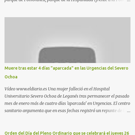
Local) y en los caminos entre el cementerio de Butarque y Plaza
Nueva. Esto es lo que indica esta información recopilada por los
propios practicantes. 'Ante la crisis, disfrute' , señalan. "Cruising:
Parquesur: para ligar baños junto a Burger King o H&M. Y si has
pillado pareja ocacional, parking subterráneo de Leroy Merlin.
Otro espacio para el 'cruising' es enfrente al tanatorio (junto al
estadio municipal de Butarque) y caminos entre el estadio y Plaza
Nueva. Otro lugar: Escombrera de Polvoranca, entre Leganés y
Móstoles También en el parque de la Hispanidad, situado frente a
Muere tras estar 4 días "aparcada" en las Urgencias del Severo
la Policía Local de Leganés de la calle Chile, 1, y junto al
Ochoa
cementerio de Butarque". Más información
Vídeo www.eldiario.es Una mujer falleció en el Hospital
Universitario Severo Ochoa de Leganés tras permanecer el pasado
mes de enero más de cuatro días 'aparcada' en Urgencias. El centro
sanitario argumenta que en esas fechas registró un repunte de las
patologías propias del invierno. El trágico suceso lo publica
diario.es Las paciente, recién operada del corazón, sufrió una
arritmia y agravamiento de su dolencia por culpa de un resfriado.
Orden del Día del Pleno Ordinario que se celebrará el jueves 26