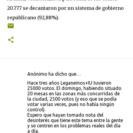
20.777 se decantaron por un sistema de gobierno
republicano (92,88%).
Anónimo ha dicho que…
C
Hace tres años Leganemos+IU tuvieron
o
25000 votos. El domingo, habiendo situado
20 mesas en las zonas más concurridas de
m
la ciudad, 2500 votos (y eso que se podía
e
votar varias veces, pues no había ningún
control).
n
Espero que hayan tomado nota del
t
desinterés que tiene este tema entre la gente
y se centren en los problemas reales del día
a
a día.