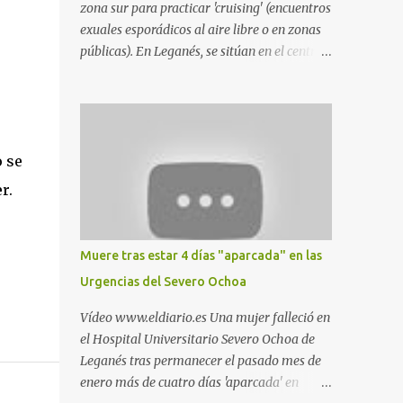
zona sur para practicar 'cruising' (encuentros
exuales esporádicos al aire libre o en zonas
públicas). En Leganés, se sitúan en el centro
comercial Parquesur, parque de Polvoranca,
parque de la Hispanidad (frente a la Policía
Local) y en los caminos entre el cementerio
de Butarque y Plaza Nueva. Esto es lo que
indica esta información recopilada por los
o se
propios practicantes. 'Ante la crisis, disfrute' ,
r.
señalan. "Cruising: Parquesur: para ligar
baños junto a Burger King o H&M. Y si has
pillado pareja ocacional, parking
Muere tras estar 4 días "aparcada" en las
subterráneo de Leroy Merlin. Otro espacio
Urgencias del Severo Ochoa
para el 'cruising' es enfrente al tanatorio
(junto al estadio municipal de Butarque) y
Vídeo www.eldiario.es Una mujer falleció en
caminos entre el estadio y Plaza Nueva. Otro
el Hospital Universitario Severo Ochoa de
lugar: Escombrera de Polvoranca, entre
Leganés tras permanecer el pasado mes de
Leganés y Móstoles También en el parque de
enero más de cuatro días 'aparcada' en
la Hispanidad, situado frente a la Policía