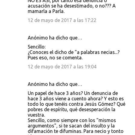
NO ES ASÍ, por tanto esa denuncia o
o
acusación se ha desestimado, o no??? A
s
mamarla a Parla.
12 de mayo de 2017 a las 17:22
Anónimo ha dicho que…
Sencillo:
¿Conoces el dicho de "a palabras necias...?
Pues eso, no se comenta.
12 de mayo de 2017 a las 19:04
Anónimo ha dicho que…
Un papel de hace 3 años? Un denuncia de
hace 3 años viene a cuento ahora? Y esto es
todo lo que tenéis contra Jesús Gómez? Qué
pobres de espíritu, qué desesperación la
vuestra.
Sencillo, como siempre con los "mismos
argumentos", si te sacan del insulto y la
difamación te difuminas. Para necio y tonto