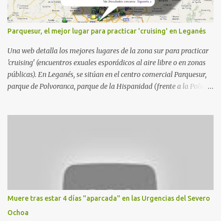
Parquesur, el mejor lugar para practicar 'cruising' en Leganés
Una web detalla los mejores lugares de la zona sur para practicar
'cruising' (encuentros exuales esporádicos al aire libre o en zonas
públicas). En Leganés, se sitúan en el centro comercial Parquesur,
parque de Polvoranca, parque de la Hispanidad (frente a la Policía
Local) y en los caminos entre el cementerio de Butarque y Plaza
Nueva. Esto es lo que indica esta información recopilada por los
propios practicantes. 'Ante la crisis, disfrute' , señalan. "Cruising:
Parquesur: para ligar baños junto a Burger King o H&M. Y si has
pillado pareja ocacional, parking subterráneo de Leroy Merlin.
Otro espacio para el 'cruising' es enfrente al tanatorio (junto al
estadio municipal de Butarque) y caminos entre el estadio y Plaza
Nueva. Otro lugar: Escombrera de Polvoranca, entre Leganés y
Móstoles También en el parque de la Hispanidad, situado frente a
Muere tras estar 4 días "aparcada" en las Urgencias del Severo
la Policía Local de Leganés de la calle Chile, 1, y junto al
Ochoa
cementerio de Butarque". Más información