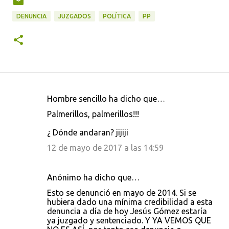
DENUNCIA
JUZGADOS
POLÍTICA
PP
Hombre sencillo ha dicho que…
C
Palmerillos, palmerillos!!!
o
¿ Dónde andaran? jijiji
m
e
12 de mayo de 2017 a las 14:59
n
t
Anónimo ha dicho que…
a
Esto se denunció en mayo de 2014. Si se
hubiera dado una mínima credibilidad a esta
r
denuncia a día de hoy Jesús Gómez estaría
i
ya juzgado y sentenciado. Y YA VEMOS QUE