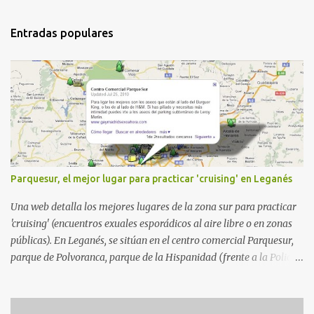
e
n
Entradas populares
t
a
r
i
o
s
Parquesur, el mejor lugar para practicar 'cruising' en Leganés
Una web detalla los mejores lugares de la zona sur para practicar
'cruising' (encuentros exuales esporádicos al aire libre o en zonas
públicas). En Leganés, se sitúan en el centro comercial Parquesur,
parque de Polvoranca, parque de la Hispanidad (frente a la Policía
Local) y en los caminos entre el cementerio de Butarque y Plaza
Nueva. Esto es lo que indica esta información recopilada por los
propios practicantes. 'Ante la crisis, disfrute' , señalan. "Cruising: