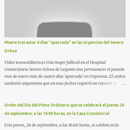
Parquesur: para ligar baños junto a Burger King o H&M. Y si has
pillado pareja ocacional, parking subterráneo de Leroy Merlin.
Otro espacio para el 'cruising' es enfrente al tanatorio (junto al
estadio municipal de Butarque) y caminos entre el estadio y Plaza
Nueva. Otro lugar: Escombrera de Polvoranca, entre Leganés y
Móstoles También en el parque de la Hispanidad, situado frente a
Muere tras estar 4 días "aparcada" en las Urgencias del Severo
la Policía Local de Leganés de la calle Chile, 1, y junto al
Ochoa
cementerio de Butarque". Más información
Vídeo www.eldiario.es Una mujer falleció en el Hospital
Universitario Severo Ochoa de Leganés tras permanecer el pasado
mes de enero más de cuatro días 'aparcada' en Urgencias. El centro
sanitario argumenta que en esas fechas registró un repunte de las
patologías propias del invierno. El trágico suceso lo publica
diario.es Las paciente, recién operada del corazón, sufrió una
arritmia y agravamiento de su dolencia por culpa de un resfriado.
Orden del Día del Pleno Ordinario que se celebrará el jueves 26
Por ello, la ingresaron a finales del año pasado en el Hospital
de septiembre, a las 16:00 horas, en la Casa Consistorial
donde permaneció un día en la antesala de Urgencias, en una
cama, en el pasillo, sin mantas y sin poder descansar. Su hija, que
Este jueves, 26 de septiembre, a las 16:00 horas, se celebra en la