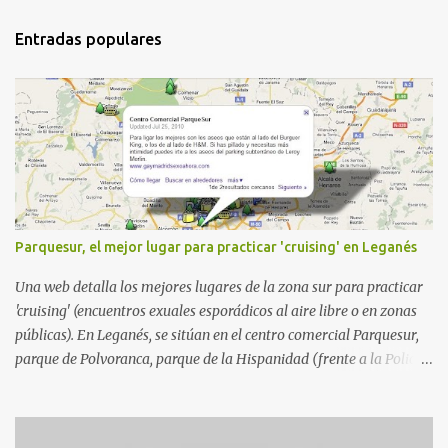
Entradas populares
Parquesur, el mejor lugar para practicar 'cruising' en Leganés
Una web detalla los mejores lugares de la zona sur para practicar
'cruising' (encuentros exuales esporádicos al aire libre o en zonas
públicas). En Leganés, se sitúan en el centro comercial Parquesur,
parque de Polvoranca, parque de la Hispanidad (frente a la Policía
Local) y en los caminos entre el cementerio de Butarque y Plaza
Nueva. Esto es lo que indica esta información recopilada por los
propios practicantes. 'Ante la crisis, disfrute' , señalan. "Cruising: