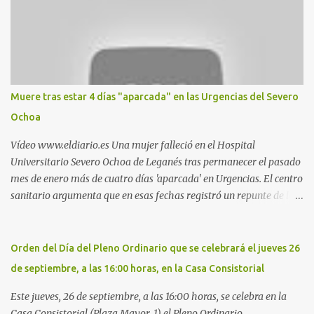
Parquesur: para ligar baños junto a Burger King o H&M. Y si has
pillado pareja ocacional, parking subterráneo de Leroy Merlin.
Otro espacio para el 'cruising' es enfrente al tanatorio (junto al
estadio municipal de Butarque) y caminos entre el estadio y Plaza
Nueva. Otro lugar: Escombrera de Polvoranca, entre Leganés y
Móstoles También en el parque de la Hispanidad, situado frente a
Muere tras estar 4 días "aparcada" en las Urgencias del Severo
la Policía Local de Leganés de la calle Chile, 1, y junto al
Ochoa
cementerio de Butarque". Más información
Vídeo www.eldiario.es Una mujer falleció en el Hospital
Universitario Severo Ochoa de Leganés tras permanecer el pasado
mes de enero más de cuatro días 'aparcada' en Urgencias. El centro
sanitario argumenta que en esas fechas registró un repunte de las
patologías propias del invierno. El trágico suceso lo publica
diario.es Las paciente, recién operada del corazón, sufrió una
arritmia y agravamiento de su dolencia por culpa de un resfriado.
Orden del Día del Pleno Ordinario que se celebrará el jueves 26
Por ello, la ingresaron a finales del año pasado en el Hospital
de septiembre, a las 16:00 horas, en la Casa Consistorial
donde permaneció un día en la antesala de Urgencias, en una
cama, en el pasillo, sin mantas y sin poder descansar. Su hija, que
Este jueves, 26 de septiembre, a las 16:00 horas, se celebra en la
ha denunciado el caso y que grabó un vídeo de la situación
Casa Consistorial (Plaza Mayor, 1) el Pleno Ordinario