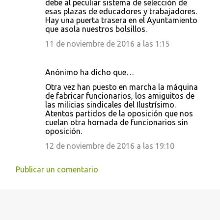
debe al peculiar sistema de selección de
esas plazas de educadores y trabajadores.
m
Hay una puerta trasera en el Ayuntamiento
e
que asola nuestros bolsillos.
n
11 de noviembre de 2016 a las 1:15
t
a
Anónimo ha dicho que…
r
Otra vez han puesto en marcha la máquina
i
de fabricar funcionarios, los amiguitos de
las milicias sindicales del Ilustrísimo.
o
Atentos partidos de la oposición que nos
s
cuelan otra hornada de funcionarios sin
oposición.
12 de noviembre de 2016 a las 19:10
Publicar un comentario