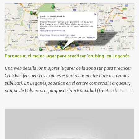
a
r
i
o
s
Parquesur, el mejor lugar para practicar 'cruising' en Leganés
Una web detalla los mejores lugares de la zona sur para practicar
'cruising' (encuentros exuales esporádicos al aire libre o en zonas
públicas). En Leganés, se sitúan en el centro comercial Parquesur,
parque de Polvoranca, parque de la Hispanidad (frente a la Policía
Local) y en los caminos entre el cementerio de Butarque y Plaza
Nueva. Esto es lo que indica esta información recopilada por los
propios practicantes. 'Ante la crisis, disfrute' , señalan. "Cruising:
Parquesur: para ligar baños junto a Burger King o H&M. Y si has
pillado pareja ocacional, parking subterráneo de Leroy Merlin.
Otro espacio para el 'cruising' es enfrente al tanatorio (junto al