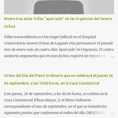
estadio municipal de Butarque) y caminos entre el estadio y Plaza
Nueva. Otro lugar: Escombrera de Polvoranca, entre Leganés y
Móstoles También en el parque de la Hispanidad, situado frente a
Muere tras estar 4 días "aparcada" en las Urgencias del Severo
la Policía Local de Leganés de la calle Chile, 1, y junto al
Ochoa
cementerio de Butarque". Más información
Vídeo www.eldiario.es Una mujer falleció en el Hospital
Universitario Severo Ochoa de Leganés tras permanecer el pasado
mes de enero más de cuatro días 'aparcada' en Urgencias. El centro
sanitario argumenta que en esas fechas registró un repunte de las
patologías propias del invierno. El trágico suceso lo publica
diario.es Las paciente, recién operada del corazón, sufrió una
arritmia y agravamiento de su dolencia por culpa de un resfriado.
Orden del Día del Pleno Ordinario que se celebrará el jueves 26
Por ello, la ingresaron a finales del año pasado en el Hospital
de septiembre, a las 16:00 horas, en la Casa Consistorial
donde permaneció un día en la antesala de Urgencias, en una
cama, en el pasillo, sin mantas y sin poder descansar. Su hija, que
Este jueves, 26 de septiembre, a las 16:00 horas, se celebra en la
ha denunciado el caso y que grabó un vídeo de la situación
Casa Consistorial (Plaza Mayor, 1) el Pleno Ordinario
extrema, aseguró que los pasillos estaban repletos de enfermos y
correspondiente al mes de septiembre, en el que se tratarán los
que faltaban médicos por las vacaciones de Navidad, además de
siguientes puntos que conforman el orden del día: ORDEN DEL DÍA