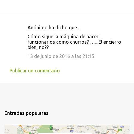
Anónimo ha dicho que…
C
Cómo sigue la máquina de hacer
o
funcionarios como churros? …....El encierro
bien, no??
m
e
13 de junio de 2016 a las 21:15
n
Publicar un comentario
t
a
r
i
o
Entradas populares
s