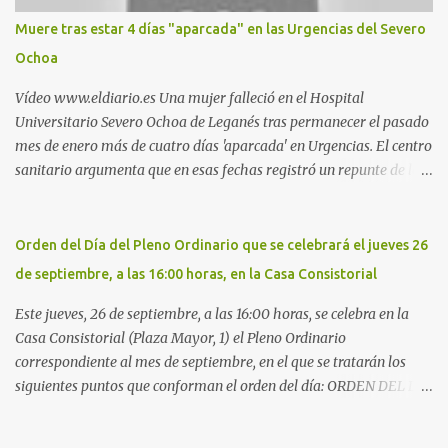
Móstoles También en el parque de la Hispanidad, situado frente a
Muere tras estar 4 días "aparcada" en las Urgencias del Severo
la Policía Local de Leganés de la calle Chile, 1, y junto al
Ochoa
cementerio de Butarque". Más información
Vídeo www.eldiario.es Una mujer falleció en el Hospital
Universitario Severo Ochoa de Leganés tras permanecer el pasado
mes de enero más de cuatro días 'aparcada' en Urgencias. El centro
sanitario argumenta que en esas fechas registró un repunte de las
patologías propias del invierno. El trágico suceso lo publica
diario.es Las paciente, recién operada del corazón, sufrió una
arritmia y agravamiento de su dolencia por culpa de un resfriado.
Orden del Día del Pleno Ordinario que se celebrará el jueves 26
Por ello, la ingresaron a finales del año pasado en el Hospital
de septiembre, a las 16:00 horas, en la Casa Consistorial
donde permaneció un día en la antesala de Urgencias, en una
cama, en el pasillo, sin mantas y sin poder descansar. Su hija, que
Este jueves, 26 de septiembre, a las 16:00 horas, se celebra en la
ha denunciado el caso y que grabó un vídeo de la situación
Casa Consistorial (Plaza Mayor, 1) el Pleno Ordinario
extrema, aseguró que los pasillos estaban repletos de enfermos y
correspondiente al mes de septiembre, en el que se tratarán los
que faltaban médicos por las vacaciones de Navidad, además de
siguientes puntos que conforman el orden del día: ORDEN DEL DÍA
haber alas del hospital cerradas. En el segundo ingreso, el 31 de
1º.- Aprobación de las actas de las sesiones celebradas los días: - 20
diciembre, la mujer permanece 4 días en Urgencias, tal es el
y 21 de junio, sesión extraordinaria. - 27 de junio de 2013, sesión