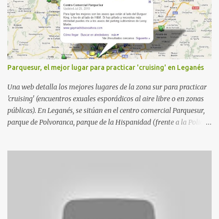
Parquesur, el mejor lugar para practicar 'cruising' en Leganés
Una web detalla los mejores lugares de la zona sur para practicar
'cruising' (encuentros exuales esporádicos al aire libre o en zonas
públicas). En Leganés, se sitúan en el centro comercial Parquesur,
parque de Polvoranca, parque de la Hispanidad (frente a la Policía
Local) y en los caminos entre el cementerio de Butarque y Plaza
Nueva. Esto es lo que indica esta información recopilada por los
propios practicantes. 'Ante la crisis, disfrute' , señalan. "Cruising:
Parquesur: para ligar baños junto a Burger King o H&M. Y si has
pillado pareja ocacional, parking subterráneo de Leroy Merlin.
Otro espacio para el 'cruising' es enfrente al tanatorio (junto al
estadio municipal de Butarque) y caminos entre el estadio y Plaza
Nueva. Otro lugar: Escombrera de Polvoranca, entre Leganés y