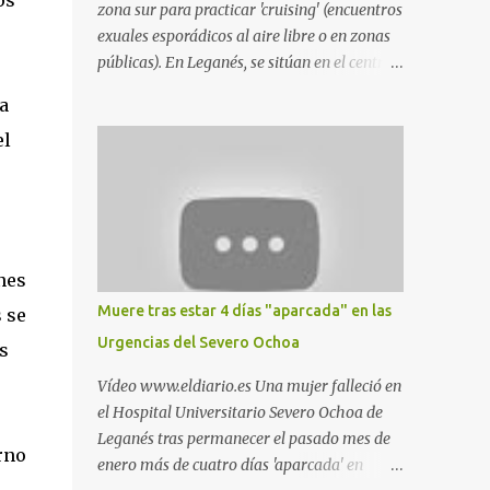
os
zona sur para practicar 'cruising' (encuentros
exuales esporádicos al aire libre o en zonas
públicas). En Leganés, se sitúan en el centro
comercial Parquesur, parque de Polvoranca,
a
parque de la Hispanidad (frente a la Policía
el
Local) y en los caminos entre el cementerio
de Butarque y Plaza Nueva. Esto es lo que
indica esta información recopilada por los
propios practicantes. 'Ante la crisis, disfrute' ,
señalan. "Cruising: Parquesur: para ligar
baños junto a Burger King o H&M. Y si has
nes
pillado pareja ocacional, parking
Muere tras estar 4 días "aparcada" en las
 se
subterráneo de Leroy Merlin. Otro espacio
Urgencias del Severo Ochoa
s
para el 'cruising' es enfrente al tanatorio
(junto al estadio municipal de Butarque) y
Vídeo www.eldiario.es Una mujer falleció en
caminos entre el estadio y Plaza Nueva. Otro
el Hospital Universitario Severo Ochoa de
lugar: Escombrera de Polvoranca, entre
Leganés tras permanecer el pasado mes de
rno
Leganés y Móstoles También en el parque de
enero más de cuatro días 'aparcada' en
la Hispanidad, situado frente a la Policía