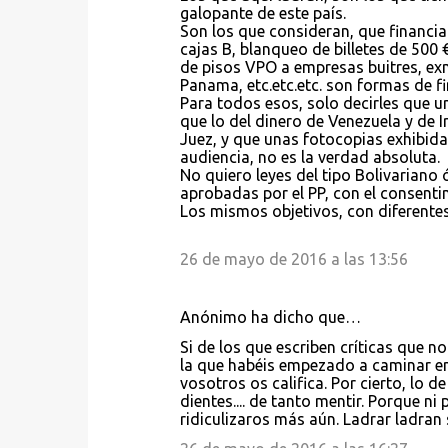
galopante de este país.
Son los que consideran, que financi
cajas B, blanqueo de billetes de 500 
de pisos VPO a empresas buitres, ex
Panama, etc.etc.etc. son formas de fi
Para todos esos, solo decirles que u
que lo del dinero de Venezuela y de 
Juez, y que unas fotocopias exhibida
audiencia, no es la verdad absoluta.
No quiero leyes del tipo Bolivariano 
aprobadas por el PP, con el consenti
Los mismos objetivos, con diferentes
26 de mayo de 2016 a las 13:56
Anónimo ha dicho que…
Si de los que escriben críticas que no
la que habéis empezado a caminar en
vosotros os califica. Por cierto, lo d
dientes.... de tanto mentir. Porque n
ridiculizaros más aún. Ladrar ladran 