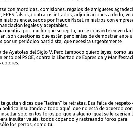
arse con mordidas, comisiones, regalos de amiguetes agradec
€, ERES falsos, contratos inflados, adjudicaciones a dedo, ve
ministros encausados por fraude fiscal, ministros con empres
nanciación legales y aceptables.
na mentira por mucho que se repita, no se convierte en verdad
Iran, son cuestiones que están pendientes de demostrar ante u
s por un periódico partidista, que necesita urgentemente
ó de Ayatolas del Siglo V. Pero tampoco quiero leyes, como la
miento del PSOE, contra la Libertad de Expresion y Manifestac
 colores.
 te gustan dices que "ladran" te retratas. Esa falta de respeto
 política insultando a todo aquél que no está de acuerdo con
e insultar sólo en los foros,porque a alguno igual se le caerían 
i para insultar valéis, todos copando y rastreando foros para
sólo los perros, como tú.