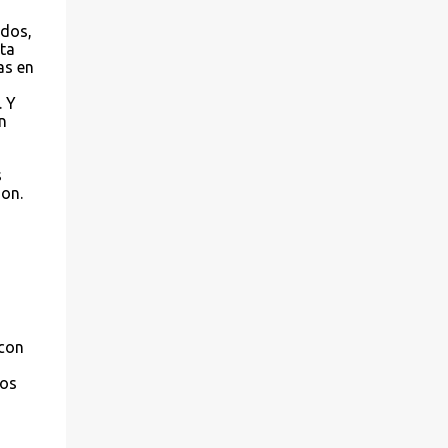
idos,
nta
as en
. Y
n
s
ion.
 con
los