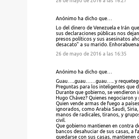
26 de mayo de 2016 a las 16:27
Anónimo ha dicho que…
Lo del dinero de Venezuela e Irán q
sus declaraciones públicas nos deja
presos políticos y sus asesinatos a
desacato" a su marido. Enhorabue
26 de mayo de 2016 a las 16:35
Anónimo ha dicho que…
Guau…..guau……guau….. y requeteg
Preguntas para los inteligentes que 
Durante que gobierno, se vendieron 
Hugo Chávez? Quienes negociaron y m
Quien vende armas de fuego a paíse
ignorados, como Arabia Saudi, Siria, 
manos de radicales, tiranos, y grup
civil.
Que gobierno mantienen en contra de 
bancos desahuciar de sus casas, a f
quedarse con sus casas, mantienen c