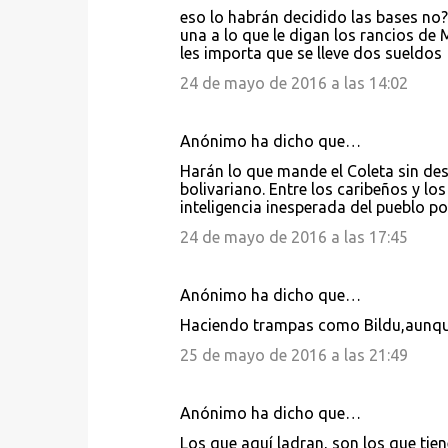
C
eso lo habrán decidido las bases no?
o
una a lo que le digan los rancios de 
les importa que se lleve dos sueldos
m
e
24 de mayo de 2016 a las 14:02
n
t
Anónimo ha dicho que…
a
Harán lo que mande el Coleta sin desv
bolivariano. Entre los caribeños y l
r
inteligencia inesperada del pueblo po
i
24 de mayo de 2016 a las 17:45
o
s
Anónimo ha dicho que…
Haciendo trampas como Bildu,aunque
25 de mayo de 2016 a las 21:49
Anónimo ha dicho que…
Los que aquí ladran, son los que tien