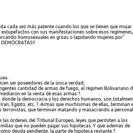
ueda cada vez más patente cuando los que se tienen que mojar
n estupefactos con sus manifestaciones sobre esos regímenes,
horcando homosexuales en grúas o lapidando mujeres por"
na DEMÓCRATAS!!
uau.
dicen ser poseedores de la única verdad;
ingentes cantidad de armas de fuego, al régimen Bolivariano 
ediaron en la venta de esas armas ?.
s donde la democracia y los derechos humanos, son totalmen
Iran, Egipto, etc. ?. Armas que muchísimas de ellas, terminan 
os terroristas, que terminan matando y masacrando a persona
las órdenes del Tribunal Europeo, leyes que permiten a los
amilias que no pueden pagar sus hipotecas. Y que además de
omo deuda pendiente, la parte de hipoteca restante ?.