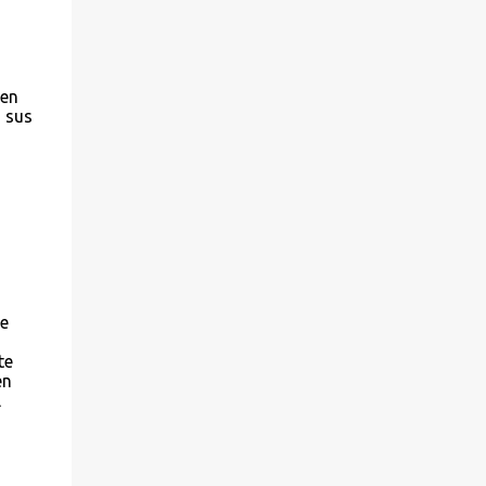
 en
 sus
de
te
en
l