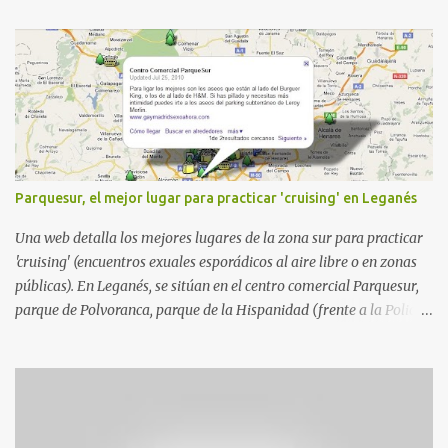
Parquesur, el mejor lugar para practicar 'cruising' en Leganés
Una web detalla los mejores lugares de la zona sur para practicar
'cruising' (encuentros exuales esporádicos al aire libre o en zonas
públicas). En Leganés, se sitúan en el centro comercial Parquesur,
parque de Polvoranca, parque de la Hispanidad (frente a la Policía
Local) y en los caminos entre el cementerio de Butarque y Plaza
Nueva. Esto es lo que indica esta información recopilada por los
propios practicantes. 'Ante la crisis, disfrute' , señalan. "Cruising:
Parquesur: para ligar baños junto a Burger King o H&M. Y si has
pillado pareja ocacional, parking subterráneo de Leroy Merlin.