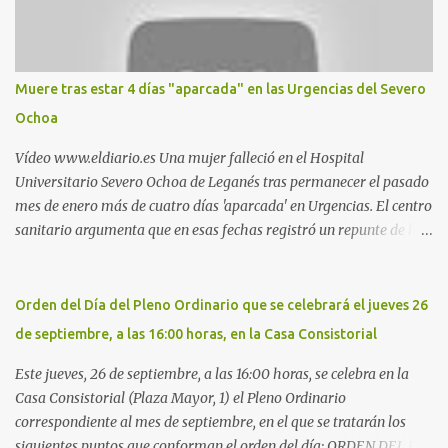
Otro espacio para el 'cruising' es enfrente al tanatorio (junto al
estadio municipal de Butarque) y caminos entre el estadio y Plaza
Nueva. Otro lugar: Escombrera de Polvoranca, entre Leganés y
Móstoles También en el parque de la Hispanidad, situado frente a
Muere tras estar 4 días "aparcada" en las Urgencias del Severo
la Policía Local de Leganés de la calle Chile, 1, y junto al
Ochoa
cementerio de Butarque". Más información
Vídeo www.eldiario.es Una mujer falleció en el Hospital
Universitario Severo Ochoa de Leganés tras permanecer el pasado
mes de enero más de cuatro días 'aparcada' en Urgencias. El centro
sanitario argumenta que en esas fechas registró un repunte de las
patologías propias del invierno. El trágico suceso lo publica
diario.es Las paciente, recién operada del corazón, sufrió una
arritmia y agravamiento de su dolencia por culpa de un resfriado.
Orden del Día del Pleno Ordinario que se celebrará el jueves 26
Por ello, la ingresaron a finales del año pasado en el Hospital
de septiembre, a las 16:00 horas, en la Casa Consistorial
donde permaneció un día en la antesala de Urgencias, en una
cama, en el pasillo, sin mantas y sin poder descansar. Su hija, que
Este jueves, 26 de septiembre, a las 16:00 horas, se celebra en la
ha denunciado el caso y que grabó un vídeo de la situación
Casa Consistorial (Plaza Mayor, 1) el Pleno Ordinario
extrema, aseguró que los pasillos estaban repletos de enfermos y
correspondiente al mes de septiembre, en el que se tratarán los
que faltaban médicos por las vacaciones de Navidad, además de
siguientes puntos que conforman el orden del día: ORDEN DEL DÍA