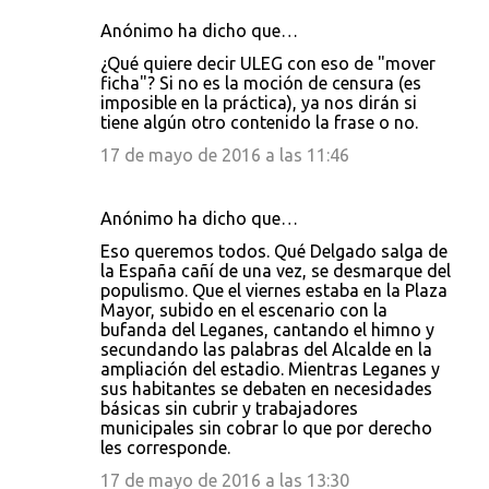
Anónimo ha dicho que…
C
¿Qué quiere decir ULEG con eso de "mover
o
ficha"? Si no es la moción de censura (es
imposible en la práctica), ya nos dirán si
m
tiene algún otro contenido la frase o no.
e
17 de mayo de 2016 a las 11:46
n
t
Anónimo ha dicho que…
a
Eso queremos todos. Qué Delgado salga de
r
la España cañí de una vez, se desmarque del
i
populismo. Que el viernes estaba en la Plaza
Mayor, subido en el escenario con la
o
bufanda del Leganes, cantando el himno y
s
secundando las palabras del Alcalde en la
ampliación del estadio. Mientras Leganes y
sus habitantes se debaten en necesidades
básicas sin cubrir y trabajadores
municipales sin cobrar lo que por derecho
les corresponde.
17 de mayo de 2016 a las 13:30