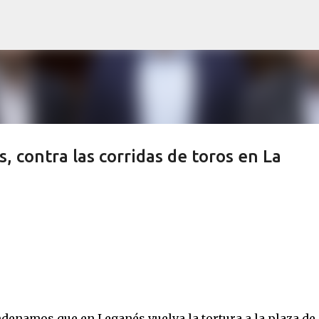
Ir al contenido principal
, contra las corridas de toros en La
denamos que en Leganés vuelva la tortura a la plaza de