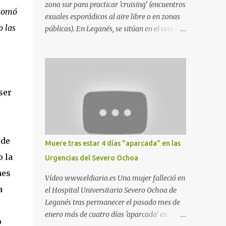
zona sur para practicar 'cruising' (encuentros
 tomó
exuales esporádicos al aire libre o en zonas
o las
públicas). En Leganés, se sitúan en el centro
comercial Parquesur, parque de Polvoranca,
parque de la Hispanidad (frente a la Policía
Local) y en los caminos entre el cementerio
de Butarque y Plaza Nueva. Esto es lo que
indica esta información recopilada por los
ser
propios practicantes. 'Ante la crisis, disfrute' ,
señalan. "Cruising: Parquesur: para ligar
baños junto a Burger King o H&M. Y si has
pillado pareja ocacional, parking
 de
Muere tras estar 4 días "aparcada" en las
subterráneo de Leroy Merlin. Otro espacio
o la
Urgencias del Severo Ochoa
para el 'cruising' es enfrente al tanatorio
nes
(junto al estadio municipal de Butarque) y
Vídeo www.eldiario.es Una mujer falleció en
caminos entre el estadio y Plaza Nueva. Otro
a
el Hospital Universitario Severo Ochoa de
lugar: Escombrera de Polvoranca, entre
Leganés tras permanecer el pasado mes de
Leganés y Móstoles También en el parque de
enero más de cuatro días 'aparcada' en
o
la Hispanidad, situado frente a la Policía