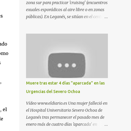
zona sur para practicar 'cruising' (encuentros
exuales esporádicos al aire libre o en zonas
os
públicas). En Leganés, se sitúan en el centro
comercial Parquesur, parque de Polvoranca,
parque de la Hispanidad (frente a la Policía
Local) y en los caminos entre el cementerio
nado
de Butarque y Plaza Nueva. Esto es lo que
indica esta información recopilada por los
como
propios practicantes. 'Ante la crisis, disfrute' ,
s
señalan. "Cruising: Parquesur: para ligar
baños junto a Burger King o H&M. Y si has
pillado pareja ocacional, parking
,
Muere tras estar 4 días "aparcada" en las
subterráneo de Leroy Merlin. Otro espacio
Urgencias del Severo Ochoa
para el 'cruising' es enfrente al tanatorio
(junto al estadio municipal de Butarque) y
Vídeo www.eldiario.es Una mujer falleció en
caminos entre el estadio y Plaza Nueva. Otro
 el
el Hospital Universitario Severo Ochoa de
lugar: Escombrera de Polvoranca, entre
Leganés tras permanecer el pasado mes de
de
Leganés y Móstoles También en el parque de
enero más de cuatro días 'aparcada' en
la Hispanidad, situado frente a la Policía