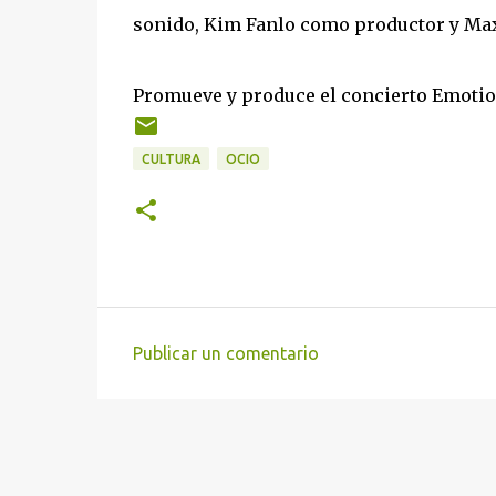
sonido, Kim Fanlo como productor y Max
Promueve y produce el concierto Emotio
CULTURA
OCIO
Publicar un comentario
C
o
m
e