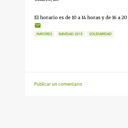
El horario es de 10 a 14 horas y de 16 a 20
MAYORES
NAVIDAD 2015
SOLIDARIDAD
Publicar un comentario
C
o
m
e
n