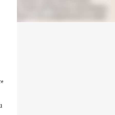
re
El