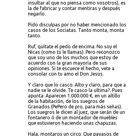
insultar al que no piensa como vosotros), es
la de fabricar y contar mentiras y después
negarlo.
Pido disculpas por no haber mencionado los
casos de los Sociatas. Tanto monta, monta
tanto.
Ruf, quítate el pedo de encima. No soy el
Nicas (como tú le llamas). Pero reconozco
que soy uno de los muchos que estoy de
acuerdo con la gran mayoría de sus
opiniones. Si te escuece el hecho, vete a
consolar con tu amo el Don Jesús.
Y claro que lo casco. Alto y claro, para que a
nadie se le olvide. Te casco la ultima?. Pues
apunta: Aparecen 1.000.000 €, en un altillo
de la habitación, de los suegros de
Granados (PePero de pro, para más señas).
Los suegros le dicen al juez, que serán de un
fontanero ó de un montador de muebles
que estuvieron haciendo unas chapuzas.
Hala, montaros un circo. Que payasos de