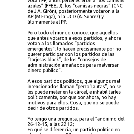
votan PP, antes pertenecieron a “los camisas
azules” (FFEEJJ), los “camisas negras” (CNC
de J.A. Girón), posteriormente votaron a la
AP (M.Fraga), a la UCD (A. Suarez) y
últimamente al PP.
Pero todo el mundo conoce, que aquellos
que antes votaron a esos partidos, y ahora
votan a los llamados “partidos
emergentes”, lo hacen precisamente por no
querer participar con los partidos de las
“tarjetas black”, de los “consejos de
administración amañados para malversar
dinero público”.
A esos partidos políticos, que algunos mal
intencionados llaman “perroflautas”, no se
les puede meter en la cárcel, e inhabilitarles
políticamente, por que por ahora, no hay
motivos para ellos. Cosa, que no se puede
decir de otros partidos.
Yo tengo una pregunta, para el “anónimo del
26-12-15, a las 22:12;
En qué se diferencia, un partido político en