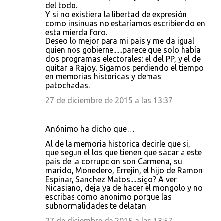
del todo.
Y si no existiera la libertad de expresión
como insinuas no estaríamos escribiendo en
esta mierda foro.
Deseo lo mejor para mi pais y me da igual
quien nos gobierne......parece que solo había
dos programas electorales: el del PP, y el de
quitar a Rajoy. Sigamos perdiendo el tiempo
en memorias históricas y demas
patochadas.
27 de diciembre de 2015 a las 13:37
Anónimo ha dicho que…
Al de la memoria historica decirle que si,
que segun el los que tienen que sacar a este
pais de la corrupcion son Carmena, su
marido, Monedero, Errejin, el hijo de Ramon
Espinar, Sanchez Matos.....sigo? A ver
Nicasiano, deja ya de hacer el mongolo y no
escribas como anonimo porque las
subnormalidades te delatan.
27 de diciembre de 2015 a las 13:57