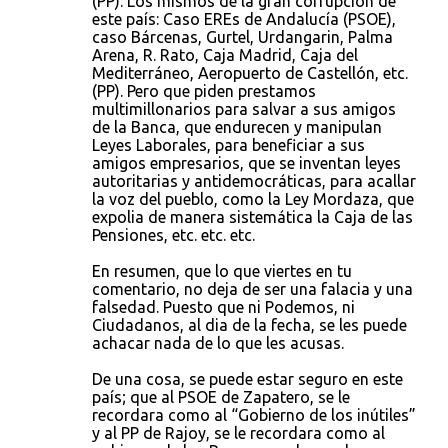
(PP). Los mismos de la gran corrupción de
este país: Caso EREs de Andalucía (PSOE),
caso Bárcenas, Gurtel, Urdangarin, Palma
Arena, R. Rato, Caja Madrid, Caja del
Mediterráneo, Aeropuerto de Castellón, etc.
(PP). Pero que piden prestamos
multimillonarios para salvar a sus amigos
de la Banca, que endurecen y manipulan
Leyes Laborales, para beneficiar a sus
amigos empresarios, que se inventan leyes
autoritarias y antidemocráticas, para acallar
la voz del pueblo, como la Ley Mordaza, que
expolia de manera sistemática la Caja de las
Pensiones, etc. etc. etc.
En resumen, que lo que viertes en tu
comentario, no deja de ser una falacia y una
falsedad. Puesto que ni Podemos, ni
Ciudadanos, al dia de la fecha, se les puede
achacar nada de lo que les acusas.
De una cosa, se puede estar seguro en este
país; que al PSOE de Zapatero, se le
recordara como al “Gobierno de los inútiles”
y al PP de Rajoy, se le recordara como al