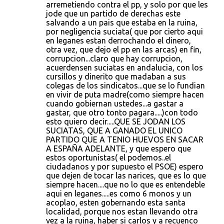
arremetiendo contra el pp, y solo por que les
jode que un partido de derechas este
salvando a un pais que estaba en la ruina,
por negligencia suciata( que por cierto aqui
en leganes estan derrochando el dinero,
otra vez, que dejo el pp en las arcas) en fin,
corrupcion...claro que hay corrupcion,
acuerdensen suciatas en andalucia, con los
cursillos y dinerito que madaban a sus
colegas de los sindicatos...que se lo fundian
en vivir de puta madre(como siempre hacen
cuando gobiernan ustedes...a gastar a
gastar, que otro tonto pagara.....)con todo
esto quiero decir.....QUE SE JODAN LOS
SUCIATAS, QUE A GANADO EL UNICO
PARTIDO QUE A TENIO HUEVOS EN SACAR
A ESPAÑA ADELANTE, y que espero que
estos oportunistas( el podemos..el
ciudadanos y por supuesto el PSOE) espero
que dejen de tocar las narices, que es lo que
siempre hacen....que no lo que es entendeble
aqui en leganes.....es como 6 monos y un
acoplao, esten gobernando esta santa
localidad, porque nos estan llevando otra
vez a la ruina, haber si carlos y a recuenco