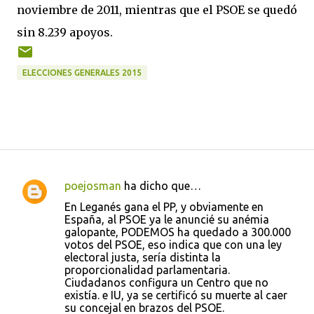
noviembre de 2011, mientras que el PSOE se quedó
sin 8.239 apoyos.
ELECCIONES GENERALES 2015
poejosman
ha dicho que…
C
En Leganés gana el PP, y obviamente en
o
España, al PSOE ya le anuncié su anémia
galopante, PODEMOS ha quedado a 300.000
m
votos del PSOE, eso indica que con una ley
e
electoral justa, sería distinta la
proporcionalidad parlamentaria.
n
Ciudadanos configura un Centro que no
t
existía. e IU, ya se certificó su muerte al caer
su concejal en brazos del PSOE.
a