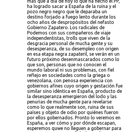
más que a día de hoy lo que ha hecho el PP,
ha logrado sacar a España de la ruina y el
pozo negro negro que le deparaba un
destino forjado a fuego lento durante los
ocho años de despropósitos del nefasto
Gobierno Zapatero. Los radicales de
Podemos con sus compañeros de viaje
independentistas, trolls que viven de la
desgracia personal de mucha gente y su
desesperanza, de su desempleo con origen
en esa etapa negra zapateril, se verán en un
futuro próximo desenmascarados como lo
que son, personas que no conocen el
mundo laboral ni sus problemas, con fiel
reflejo en sociedades como la griega o
venezolana, con penosa experiencia con
gobiernos afines cuyo origen y gestación fue
similar sino idéntica en España, producto de
la desesperanza emergieron del lodo y las
penurias de mucha gente para revelarse
como lo que realmente son, ruina de sus
países y objeto de odio por quiénes fueron
por ellos gobernados. Pronto lo veremos en
España, a ver cómo y por dónde escapan,
esperemos quwe no lleguen a gobernar para