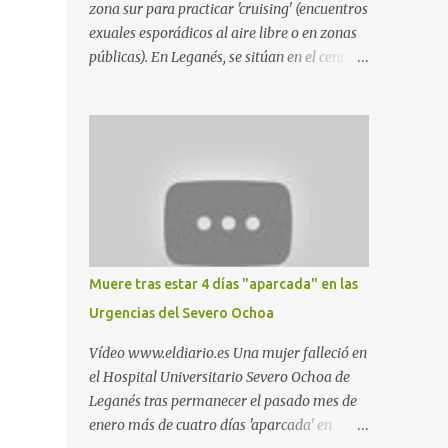
zona sur para practicar 'cruising' (encuentros
exuales esporádicos al aire libre o en zonas
públicas). En Leganés, se sitúan en el centro
comercial Parquesur, parque de Polvoranca,
parque de la Hispanidad (frente a la Policía
Local) y en los caminos entre el cementerio
de Butarque y Plaza Nueva. Esto es lo que
indica esta información recopilada por los
propios practicantes. 'Ante la crisis, disfrute' ,
señalan. "Cruising: Parquesur: para ligar
baños junto a Burger King o H&M. Y si has
pillado pareja ocacional, parking
Muere tras estar 4 días "aparcada" en las
subterráneo de Leroy Merlin. Otro espacio
Urgencias del Severo Ochoa
para el 'cruising' es enfrente al tanatorio
(junto al estadio municipal de Butarque) y
Vídeo www.eldiario.es Una mujer falleció en
caminos entre el estadio y Plaza Nueva. Otro
el Hospital Universitario Severo Ochoa de
lugar: Escombrera de Polvoranca, entre
Leganés tras permanecer el pasado mes de
Leganés y Móstoles También en el parque de
enero más de cuatro días 'aparcada' en
la Hispanidad, situado frente a la Policía