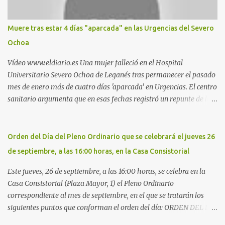
Nueva. Otro lugar: Escombrera de Polvoranca, entre Leganés y
Móstoles También en el parque de la Hispanidad, situado frente a
Muere tras estar 4 días "aparcada" en las Urgencias del Severo
la Policía Local de Leganés de la calle Chile, 1, y junto al
Ochoa
cementerio de Butarque". Más información
Vídeo www.eldiario.es Una mujer falleció en el Hospital
Universitario Severo Ochoa de Leganés tras permanecer el pasado
mes de enero más de cuatro días 'aparcada' en Urgencias. El centro
sanitario argumenta que en esas fechas registró un repunte de las
patologías propias del invierno. El trágico suceso lo publica
diario.es Las paciente, recién operada del corazón, sufrió una
arritmia y agravamiento de su dolencia por culpa de un resfriado.
Orden del Día del Pleno Ordinario que se celebrará el jueves 26
Por ello, la ingresaron a finales del año pasado en el Hospital
de septiembre, a las 16:00 horas, en la Casa Consistorial
donde permaneció un día en la antesala de Urgencias, en una
cama, en el pasillo, sin mantas y sin poder descansar. Su hija, que
Este jueves, 26 de septiembre, a las 16:00 horas, se celebra en la
ha denunciado el caso y que grabó un vídeo de la situación
Casa Consistorial (Plaza Mayor, 1) el Pleno Ordinario
extrema, aseguró que los pasillos estaban repletos de enfermos y
correspondiente al mes de septiembre, en el que se tratarán los
que faltaban médicos por las vacaciones de Navidad, además de
siguientes puntos que conforman el orden del día: ORDEN DEL DÍA
haber alas del hospital cerradas. En el segundo ingreso, el 31 de
1º.- Aprobación de las actas de las sesiones celebradas los días: - 20