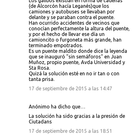
Los galibos existían en forma de cadenas
t
(de Alcorcón hacía Leganés)que los
camiones y autobuses se llevaban por
a
delante y se paraban contra el puente.
r
Han ocurrido accidentes de vecinos que
conocían perfectamente la altura del puente,
i
y por el hecho de llevar ese día un
o
camioncito o furgoneta más grande, han
terminado empotrados.
s
Es un puente maldito donde dice la leyenda
que se inauguró "sin semáforos" en Juan
Muñoz, propio puente, Avda Universidad y
Sta Rosa.
Quizá la solución esté en no ir tan o con
tanta prisa.
17 de septiembre de 2015 a las 14:47
Anónimo ha dicho que…
La solución ha sido gracias a la presión de
Ciutadans
17 de septiembre de 2015 a las 18:51