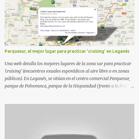
Parquesur, el mejor lugar para practicar 'cruising' en Leganés
Una web detalla los mejores lugares de la zona sur para practicar
'cruising' (encuentros exuales esporádicos al aire libre o en zonas
públicas). En Leganés, se sitúan en el centro comercial Parquesur,
parque de Polvoranca, parque de la Hispanidad (frente a la Policía
Local) y en los caminos entre el cementerio de Butarque y Plaza
Nueva. Esto es lo que indica esta información recopilada por los
propios practicantes. 'Ante la crisis, disfrute' , señalan. "Cruising:
Parquesur: para ligar baños junto a Burger King o H&M. Y si has
pillado pareja ocacional, parking subterráneo de Leroy Merlin.
Otro espacio para el 'cruising' es enfrente al tanatorio (junto al
estadio municipal de Butarque) y caminos entre el estadio y Plaza