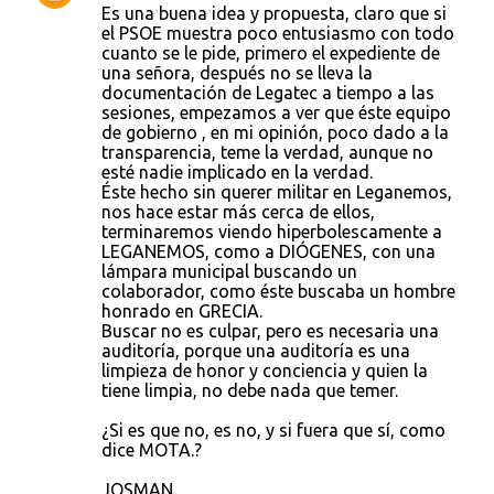
Es una buena idea y propuesta, claro que si
o
el PSOE muestra poco entusiasmo con todo
cuanto se le pide, primero el expediente de
m
una señora, después no se lleva la
e
documentación de Legatec a tiempo a las
sesiones, empezamos a ver que éste equipo
n
de gobierno , en mi opinión, poco dado a la
t
transparencia, teme la verdad, aunque no
esté nadie implicado en la verdad.
a
Éste hecho sin querer militar en Leganemos,
r
nos hace estar más cerca de ellos,
terminaremos viendo hiperbolescamente a
i
LEGANEMOS, como a DIÓGENES, con una
o
lámpara municipal buscando un
colaborador, como éste buscaba un hombre
s
honrado en GRECIA.
Buscar no es culpar, pero es necesaria una
auditoría, porque una auditoría es una
limpieza de honor y conciencia y quien la
tiene limpia, no debe nada que temer.
¿Si es que no, es no, y si fuera que sí, como
dice MOTA.?
JOSMAN