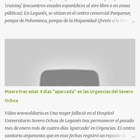
'cruising' (encuentros exuales esporádicos al aire libre o en zonas
públicas). En Leganés, se sitúan en el centro comercial Parquesur,
parque de Polvoranca, parque de la Hispanidad (frente a la Policía
Local) y en los caminos entre el cementerio de Butarque y Plaza
Nueva. Esto es lo que indica esta información recopilada por los
propios practicantes. 'Ante la crisis, disfrute' , señalan. "Cruising:
Parquesur: para ligar baños junto a Burger King o H&M. Y si has
pillado pareja ocacional, parking subterráneo de Leroy Merlin.
Otro espacio para el 'cruising' es enfrente al tanatorio (junto al
estadio municipal de Butarque) y caminos entre el estadio y Plaza
Nueva. Otro lugar: Escombrera de Polvoranca, entre Leganés y
Móstoles También en el parque de la Hispanidad, situado frente a
Muere tras estar 4 días "aparcada" en las Urgencias del Severo
la Policía Local de Leganés de la calle Chile, 1, y junto al
Ochoa
cementerio de Butarque". Más información
Vídeo www.eldiario.es Una mujer falleció en el Hospital
Universitario Severo Ochoa de Leganés tras permanecer el pasado
mes de enero más de cuatro días 'aparcada' en Urgencias. El centro
sanitario argumenta que en esas fechas registró un repunte de las