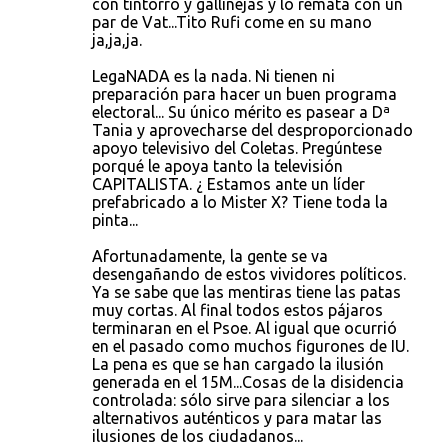
con tintorro y gallinejas y lo remata con un
par de Vat...Tito Rufi come en su mano
ja,ja,ja.
LegaNADA es la nada. Ni tienen ni
preparación para hacer un buen programa
electoral... Su único mérito es pasear a Dª
Tania y aprovecharse del desproporcionado
apoyo televisivo del Coletas. Pregúntese
porqué le apoya tanto la televisión
CAPITALISTA. ¿ Estamos ante un líder
prefabricado a lo Mister X? Tiene toda la
pinta...
Afortunadamente, la gente se va
desengañando de estos vividores políticos.
Ya se sabe que las mentiras tiene las patas
muy cortas. Al final todos estos pájaros
terminaran en el Psoe. Al igual que ocurrió
en el pasado como muchos figurones de IU.
La pena es que se han cargado la ilusión
generada en el 15M...Cosas de la disidencia
controlada: sólo sirve para silenciar a los
alternativos auténticos y para matar las
ilusiones de los ciudadanos...