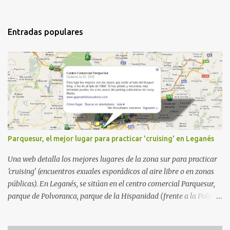
Entradas populares
Parquesur, el mejor lugar para practicar 'cruising' en Leganés
Una web detalla los mejores lugares de la zona sur para practicar
'cruising' (encuentros exuales esporádicos al aire libre o en zonas
públicas). En Leganés, se sitúan en el centro comercial Parquesur,
parque de Polvoranca, parque de la Hispanidad (frente a la Policía
Local) y en los caminos entre el cementerio de Butarque y Plaza
Nueva. Esto es lo que indica esta información recopilada por los