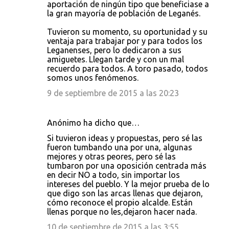
aportación de ningún tipo que beneficiase a
e
la gran mayoría de población de Leganés.
n
Tuvieron su momento, su oportunidad y su
t
ventaja para trabajar por y para todos los
Leganenses, pero lo dedicaron a sus
a
amiguetes. Llegan tarde y con un mal
r
recuerdo para todos. A toro pasado, todos
somos unos fenómenos.
i
9 de septiembre de 2015 a las 20:23
o
s
Anónimo ha dicho que…
Si tuvieron ideas y propuestas, pero sé las
fueron tumbando una por una, algunas
mejores y otras peores, pero sé las
tumbaron por una oposición centrada más
en decir NO a todo, sin importar los
intereses del pueblo. Y la mejor prueba de lo
que digo son las arcas llenas que dejaron,
cómo reconoce el propio alcalde. Están
llenas porque no les,dejaron hacer nada.
10 de septiembre de 2015 a las 3:55