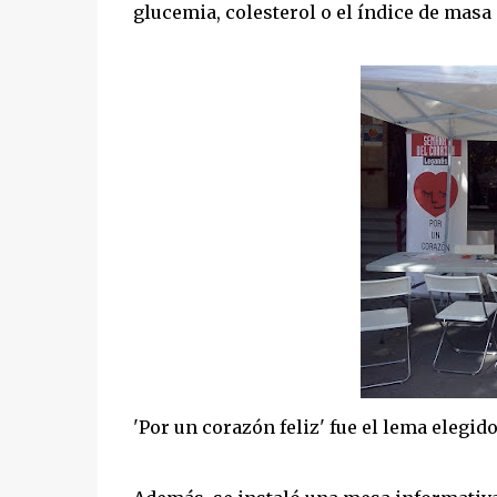
glucemia, colesterol o el índice de masa
'Por un corazón feliz' fue el lema elegid