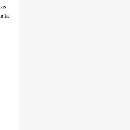
ras
e la