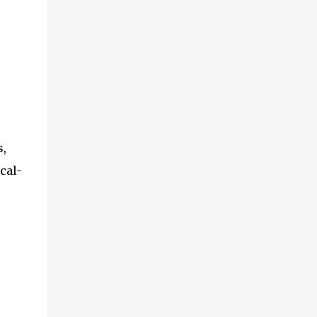
s,
cal-