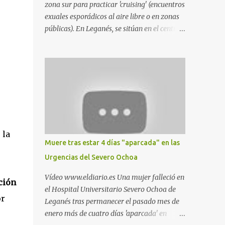
zona sur para practicar 'cruising' (encuentros
exuales esporádicos al aire libre o en zonas
públicas). En Leganés, se sitúan en el centro
comercial Parquesur, parque de Polvoranca,
parque de la Hispanidad (frente a la Policía
Local) y en los caminos entre el cementerio
de Butarque y Plaza Nueva. Esto es lo que
indica esta información recopilada por los
propios practicantes. 'Ante la crisis, disfrute' ,
señalan. "Cruising: Parquesur: para ligar
baños junto a Burger King o H&M. Y si has
 la
pillado pareja ocacional, parking
Muere tras estar 4 días "aparcada" en las
subterráneo de Leroy Merlin. Otro espacio
Urgencias del Severo Ochoa
para el 'cruising' es enfrente al tanatorio
(junto al estadio municipal de Butarque) y
Vídeo www.eldiario.es Una mujer falleció en
ción
caminos entre el estadio y Plaza Nueva. Otro
el Hospital Universitario Severo Ochoa de
lugar: Escombrera de Polvoranca, entre
or
Leganés tras permanecer el pasado mes de
Leganés y Móstoles También en el parque de
enero más de cuatro días 'aparcada' en
la Hispanidad, situado frente a la Policía