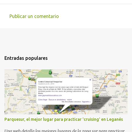
Publicar un comentario
C
o
m
e
n
Entradas populares
t
a
r
i
o
s
Parquesur, el mejor lugar para practicar 'cruising' en Leganés
Una web detalla los mejores lugares de la zona sur para practicar