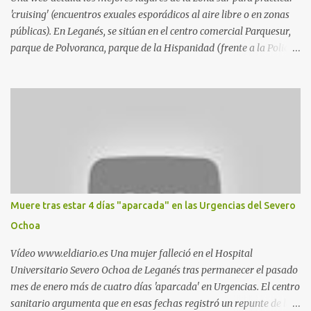
'cruising' (encuentros exuales esporádicos al aire libre o en zonas
públicas). En Leganés, se sitúan en el centro comercial Parquesur,
parque de Polvoranca, parque de la Hispanidad (frente a la Policía
Local) y en los caminos entre el cementerio de Butarque y Plaza
Nueva. Esto es lo que indica esta información recopilada por los
propios practicantes. 'Ante la crisis, disfrute' , señalan. "Cruising:
Parquesur: para ligar baños junto a Burger King o H&M. Y si has
pillado pareja ocacional, parking subterráneo de Leroy Merlin.
Otro espacio para el 'cruising' es enfrente al tanatorio (junto al
estadio municipal de Butarque) y caminos entre el estadio y Plaza
Nueva. Otro lugar: Escombrera de Polvoranca, entre Leganés y
Móstoles También en el parque de la Hispanidad, situado frente a
Muere tras estar 4 días "aparcada" en las Urgencias del Severo
la Policía Local de Leganés de la calle Chile, 1, y junto al
Ochoa
cementerio de Butarque". Más información
Vídeo www.eldiario.es Una mujer falleció en el Hospital
Universitario Severo Ochoa de Leganés tras permanecer el pasado
mes de enero más de cuatro días 'aparcada' en Urgencias. El centro
sanitario argumenta que en esas fechas registró un repunte de las