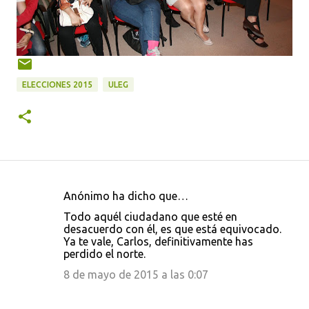
ELECCIONES 2015
ULEG
Anónimo ha dicho que…
C
Todo aquél ciudadano que esté en
o
desacuerdo con él, es que está equivocado.
Ya te vale, Carlos, definitivamente has
m
perdido el norte.
e
8 de mayo de 2015 a las 0:07
n
t