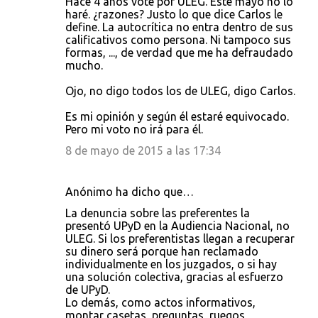
Hace 4 años voté por ULEG. Este mayo no lo
haré. ¿razones? Justo lo que dice Carlos le
define. La autocrítica no entra dentro de sus
calificativos como persona. Ni tampoco sus
formas, ..., de verdad que me ha defraudado
mucho.
Ojo, no digo todos los de ULEG, digo Carlos.
Es mi opinión y según él estaré equivocado.
Pero mi voto no irá para él.
8 de mayo de 2015 a las 17:34
Anónimo ha dicho que…
La denuncia sobre las preferentes la
presentó UPyD en la Audiencia Nacional, no
ULEG. Si los preferentistas llegan a recuperar
su dinero será porque han reclamado
individualmente en los juzgados, o si hay
una solución colectiva, gracias al esfuerzo
de UPyD.
Lo demás, como actos informativos,
montar casetas, preguntas, ruegos,