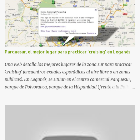
a
r
i
o
s
Parquesur, el mejor lugar para practicar 'cruising' en Leganés
Una web detalla los mejores lugares de la zona sur para practicar
'cruising' (encuentros exuales esporádicos al aire libre o en zonas
públicas). En Leganés, se sitúan en el centro comercial Parquesur,
parque de Polvoranca, parque de la Hispanidad (frente a la Policía
Local) y en los caminos entre el cementerio de Butarque y Plaza
Nueva. Esto es lo que indica esta información recopilada por los
propios practicantes. 'Ante la crisis, disfrute' , señalan. "Cruising:
Parquesur: para ligar baños junto a Burger King o H&M. Y si has
pillado pareja ocacional, parking subterráneo de Leroy Merlin.
Otro espacio para el 'cruising' es enfrente al tanatorio (junto al
estadio municipal de Butarque) y caminos entre el estadio y Plaza