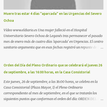
Nueva. Otro lugar: Escombrera de Polvoranca, entre Leganés y
Móstoles También en el parque de la Hispanidad, situado frente a
Muere tras estar 4 días "aparcada" en las Urgencias del Severo
la Policía Local de Leganés de la calle Chile, 1, y junto al
Ochoa
cementerio de Butarque". Más información
Vídeo www.eldiario.es Una mujer falleció en el Hospital
Universitario Severo Ochoa de Leganés tras permanecer el pasado
mes de enero más de cuatro días 'aparcada' en Urgencias. El centro
sanitario argumenta que en esas fechas registró un repunte de las
patologías propias del invierno. El trágico suceso lo publica
diario.es Las paciente, recién operada del corazón, sufrió una
arritmia y agravamiento de su dolencia por culpa de un resfriado.
Orden del Día del Pleno Ordinario que se celebrará el jueves 26
Por ello, la ingresaron a finales del año pasado en el Hospital
de septiembre, a las 16:00 horas, en la Casa Consistorial
donde permaneció un día en la antesala de Urgencias, en una
cama, en el pasillo, sin mantas y sin poder descansar. Su hija, que
Este jueves, 26 de septiembre, a las 16:00 horas, se celebra en la
ha denunciado el caso y que grabó un vídeo de la situación
Casa Consistorial (Plaza Mayor, 1) el Pleno Ordinario
extrema, aseguró que los pasillos estaban repletos de enfermos y
correspondiente al mes de septiembre, en el que se tratarán los
que faltaban médicos por las vacaciones de Navidad, además de
siguientes puntos que conforman el orden del día: ORDEN DEL DÍA
haber alas del hospital cerradas. En el segundo ingreso, el 31 de
1º.- Aprobación de las actas de las sesiones celebradas los días: - 20