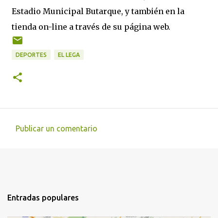
Estadio Municipal Butarque, y también en la
tienda on-line a través de su página web.
DEPORTES
EL LEGA
Publicar un comentario
C
o
m
e
n
Entradas populares
t