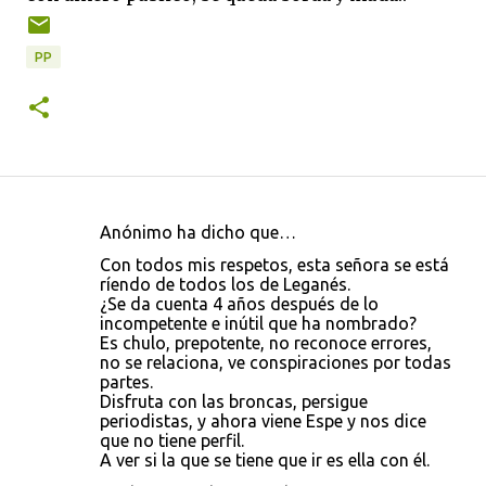
PP
Anónimo ha dicho que…
C
Con todos mis respetos, esta señora se está
o
ríendo de todos los de Leganés.
¿Se da cuenta 4 años después de lo
m
incompetente e inútil que ha nombrado?
e
Es chulo, prepotente, no reconoce errores,
no se relaciona, ve conspiraciones por todas
n
partes.
t
Disfruta con las broncas, persigue
periodistas, y ahora viene Espe y nos dice
a
que no tiene perfil.
r
A ver si la que se tiene que ir es ella con él.