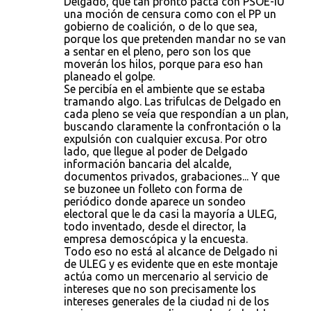
Delgado, que tan pronto pacta con PSOE-IU
una moción de censura como con el PP un
gobierno de coalición, o de lo que sea,
porque los que pretenden mandar no se van
a sentar en el pleno, pero son los que
moverán los hilos, porque para eso han
planeado el golpe.
Se percibía en el ambiente que se estaba
tramando algo. Las trifulcas de Delgado en
cada pleno se veía que respondían a un plan,
buscando claramente la confrontación o la
expulsión con cualquier excusa. Por otro
lado, que llegue al poder de Delgado
información bancaria del alcalde,
documentos privados, grabaciones... Y que
se buzonee un folleto con forma de
periódico donde aparece un sondeo
electoral que le da casi la mayoría a ULEG,
todo inventado, desde el director, la
empresa demoscópica y la encuesta.
Todo eso no está al alcance de Delgado ni
de ULEG y es evidente que en este montaje
actúa como un mercenario al servicio de
intereses que no son precisamente los
intereses generales de la ciudad ni de los