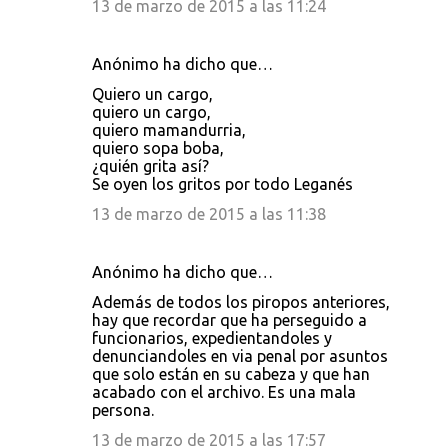
i
13 de marzo de 2015 a las 11:24
o
s
Anónimo ha dicho que…
Quiero un cargo,
quiero un cargo,
quiero mamandurria,
quiero sopa boba,
¿quién grita así?
Se oyen los gritos por todo Leganés
13 de marzo de 2015 a las 11:38
Anónimo ha dicho que…
Además de todos los piropos anteriores,
hay que recordar que ha perseguido a
funcionarios, expedientandoles y
denunciandoles en via penal por asuntos
que solo están en su cabeza y que han
acabado con el archivo. Es una mala
persona.
13 de marzo de 2015 a las 17:57