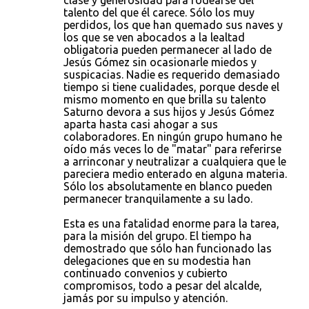
clase y generosidad para rodearse del
talento del que él carece. Sólo los muy
perdidos, los que han quemado sus naves y
los que se ven abocados a la lealtad
obligatoria pueden permanecer al lado de
Jesús Gómez sin ocasionarle miedos y
suspicacias. Nadie es requerido demasiado
tiempo si tiene cualidades, porque desde el
mismo momento en que brilla su talento
Saturno devora a sus hijos y Jesús Gómez
aparta hasta casi ahogar a sus
colaboradores. En ningún grupo humano he
oído más veces lo de "matar" para referirse
a arrinconar y neutralizar a cualquiera que le
pareciera medio enterado en alguna materia.
Sólo los absolutamente en blanco pueden
permanecer tranquilamente a su lado.
Esta es una fatalidad enorme para la tarea,
para la misión del grupo. El tiempo ha
demostrado que sólo han funcionado las
delegaciones que en su modestia han
continuado convenios y cubierto
compromisos, todo a pesar del alcalde,
jamás por su impulso y atención.