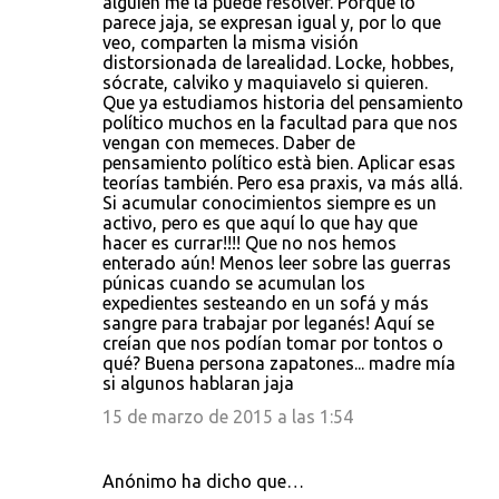
alguien me la puede resolver. Porque lo
parece jaja, se expresan igual y, por lo que
veo, comparten la misma visión
distorsionada de larealidad. Locke, hobbes,
sócrate, calviko y maquiavelo si quieren.
Que ya estudiamos historia del pensamiento
político muchos en la facultad para que nos
vengan con memeces. Daber de
pensamiento político està bien. Aplicar esas
teorías también. Pero esa praxis, va más allá.
Si acumular conocimientos siempre es un
activo, pero es que aquí lo que hay que
hacer es currar!!!! Que no nos hemos
enterado aún! Menos leer sobre las guerras
púnicas cuando se acumulan los
expedientes sesteando en un sofá y más
sangre para trabajar por leganés! Aquí se
creían que nos podían tomar por tontos o
qué? Buena persona zapatones... madre mía
si algunos hablaran jaja
15 de marzo de 2015 a las 1:54
Anónimo ha dicho que…