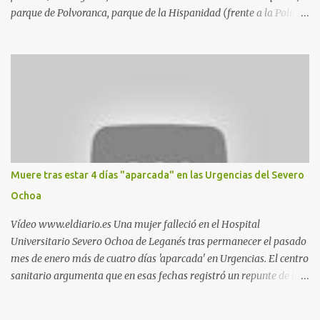
parque de Polvoranca, parque de la Hispanidad (frente a la Policía
Local) y en los caminos entre el cementerio de Butarque y Plaza
Nueva. Esto es lo que indica esta información recopilada por los
propios practicantes. 'Ante la crisis, disfrute' , señalan. "Cruising:
Parquesur: para ligar baños junto a Burger King o H&M. Y si has
pillado pareja ocacional, parking subterráneo de Leroy Merlin.
Otro espacio para el 'cruising' es enfrente al tanatorio (junto al
estadio municipal de Butarque) y caminos entre el estadio y Plaza
Nueva. Otro lugar: Escombrera de Polvoranca, entre Leganés y
Móstoles También en el parque de la Hispanidad, situado frente a
Muere tras estar 4 días "aparcada" en las Urgencias del Severo
la Policía Local de Leganés de la calle Chile, 1, y junto al
Ochoa
cementerio de Butarque". Más información
Vídeo www.eldiario.es Una mujer falleció en el Hospital
Universitario Severo Ochoa de Leganés tras permanecer el pasado
mes de enero más de cuatro días 'aparcada' en Urgencias. El centro
sanitario argumenta que en esas fechas registró un repunte de las
patologías propias del invierno. El trágico suceso lo publica
diario.es Las paciente, recién operada del corazón, sufrió una