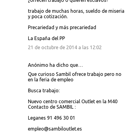
¿ofrecen trabajo o quieren esclavos?
o
trabajo de muchas horas, sueldo de miseria
m
y poca cotización.
e
Precariedad y más precariedad
n
t
La España del PP
a
21 de octubre de 2014 a las 12:02
r
i
Anónimo ha dicho que…
o
Que curioso Sambil ofrece trabajo pero no
s
en la feria de empleo
Busca trabajo:
Nuevo centro comercial Outlet en la M40
Contacto de SAMBIL :
Leganes 91 496 30 01
empleo@sambiloutlet.es