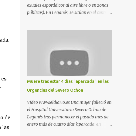
exuales esporádicos al aire libre o en zonas
públicas). En Leganés, se sitúan en el centro
comercial Parquesur, parque de Polvoranca,
parque de la Hispanidad (frente a la Policía
Local) y en los caminos entre el cementerio
ada.
de Butarque y Plaza Nueva. Esto es lo que
indica esta información recopilada por los
propios practicantes. 'Ante la crisis, disfrute' ,
señalan. "Cruising: Parquesur: para ligar
baños junto a Burger King o H&M. Y si has
pillado pareja ocacional, parking
 es
Muere tras estar 4 días "aparcada" en las
subterráneo de Leroy Merlin. Otro espacio
r
Urgencias del Severo Ochoa
para el 'cruising' es enfrente al tanatorio
(junto al estadio municipal de Butarque) y
Vídeo www.eldiario.es Una mujer falleció en
caminos entre el estadio y Plaza Nueva. Otro
el Hospital Universitario Severo Ochoa de
lugar: Escombrera de Polvoranca, entre
Leganés tras permanecer el pasado mes de
o de
Leganés y Móstoles También en el parque de
enero más de cuatro días 'aparcada' en
 las
la Hispanidad, situado frente a la Policía
Urgencias. El centro sanitario argumenta