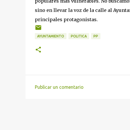
populares más vulnerables. No buscamos 
sino en llevar la voz de la calle al Ayu
principales protagonistas.
AYUNTAMIENTO
POLITICA
PP
Publicar un comentario
C
o
m
e
n