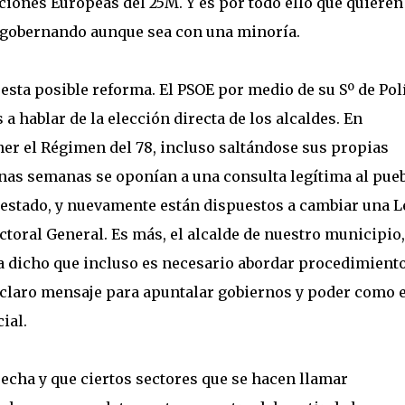
ciones Europeas del 25M. Y es por todo ello que quieren
r gobernando aunque sea con una minoría.
esta posible reforma. El PSOE por medio de su Sº de Pol
 hablar de la elección directa de los alcaldes. En
ner el Régimen del 78, incluso saltándose sus propias
 unas semanas se oponían a una consulta legítima al pue
 estado, y nuevamente están dispuestos a cambiar una L
ctoral General. Es más, el alcalde de nuestro municipio,
a dicho que incluso es necesario abordar procedimient
 claro mensaje para apuntalar gobiernos y poder como e
ial.
echa y que ciertos sectores que se hacen llamar