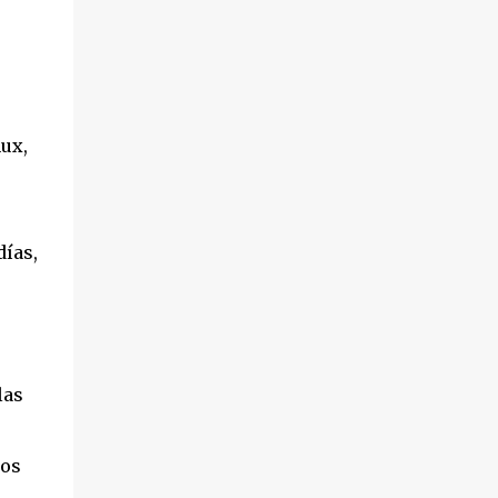
presentado por la Asociación de Amigos del
Pueblo Saharaui. 3º.- Cambio de nombre del
contrato de arrendamiento de la nave nº 7
del centro de empresas de Leganés ‘Ikebana
Animación Ocio y Aventura, S.L.’ a “Awa,
ux,
Actions & Events, S.L.’. 4º.- Subsanación del
error de hecho existente en el acta de la
sesión del 10 de enero de 2012, al haberse
omitido, en la redacci...
días,
las
ños