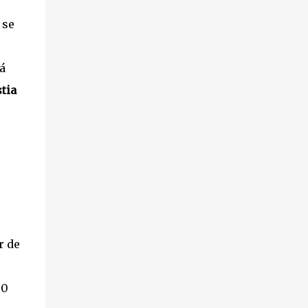
 se
á
tia
r de
00