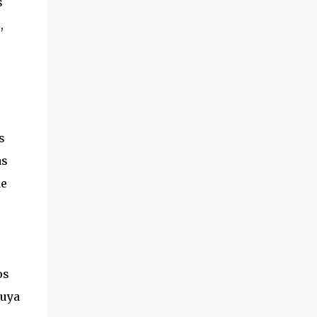
s
,
s
as
de
os
cuya