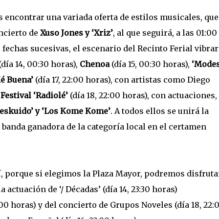
s encontrar una variada oferta de estilos musicales, que
oncierto de
Xuso Jones y ‘Xriz’
, al que seguirá, a las 01:00
s fechas sucesivas, el escenario del Recinto Ferial vibrar
(día 14, 00:30 horas),
Chenoa
(día 15, 00:30 horas),
‘Modes
Ké Buena’
(día 17, 22:00 horas), con artistas como Diego
l
Festival ‘Radiolé’
(día 18, 22:00 horas), con actuaciones,
Deskuido’ y ‘Los Kome Kome’
. A todos ellos se unirá la
), banda ganadora de la categoría local en el certamen
hí, porque si elegimos la Plaza Mayor, podremos disfruta
la actuación de ‘/ Décadas’ (día 14, 23:30 horas)
:00 horas) y del concierto de Grupos Noveles (día 18, 22: