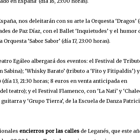
ado en España’ (día 16, 23:00 horas).
 España, nos deleitarán con su arte la Orquesta ‘Dragos’ (
ades de Paz Díaz, con el Ballet ‘Inquietudes’ y el humor 
a Orquesta ‘Sabor Sabor’ (día 17, 23:00 horas).
atro Egáleo albergará dos eventos: el Festival de Tribut
 Sabina); ‘Whisky Barato’ (tributo a ‘Fito y Fitipaldis’) y
) (día 13, 21:30 horas; 8 euros en venta anticipada en
el teatro); y el Festival Flamenco, con ‘La Nati’ y ‘Chale
 guitarra y ‘Grupo Tierra’, de la Escuela de Danza Patric
cionales
encierros por las calles
de Leganés, que este añ