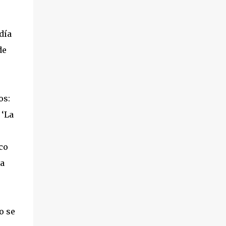
día
de
os:
 ‘La
co
ia
o se