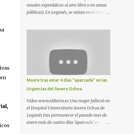
exuales esporádicos al aire libre o en zonas
públicas). En Leganés, se sitúan en el centro
comercial Parquesur, parque de Polvoranca,
parque de la Hispanidad (frente a la Policía
ha
Local) y en los caminos entre el cementerio
de Butarque y Plaza Nueva. Esto es lo que
indica esta información recopilada por los
propios practicantes. 'Ante la crisis, disfrute' ,
señalan. "Cruising: Parquesur: para ligar
ivas
baños junto a Burger King o H&M. Y si has
pillado pareja ocacional, parking
 en
Muere tras estar 4 días "aparcada" en las
subterráneo de Leroy Merlin. Otro espacio
Urgencias del Severo Ochoa
para el 'cruising' es enfrente al tanatorio
(junto al estadio municipal de Butarque) y
Vídeo www.eldiario.es Una mujer falleció en
caminos entre el estadio y Plaza Nueva. Otro
ial,
el Hospital Universitario Severo Ochoa de
lugar: Escombrera de Polvoranca, entre
Leganés tras permanecer el pasado mes de
Leganés y Móstoles También en el parque de
enero más de cuatro días 'aparcada' en
icos
la Hispanidad, situado frente a la Policía
Urgencias. El centro sanitario argumenta