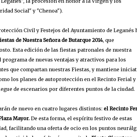
e Leganés", la procesión en honor a la Virgen y los
idad Social" y "Chenoa").
rotección Civil y Festejos del Ayuntamiento de Leganés 
iestas de Nuestra Señora de Butarque 2014
, que
osto. Esta edición de las fiestas patronales de nuestra
 programa de nuevas ventajas y atractivos para los
ntes que compartan nuestras Fiestas, y mantiene iniciat
omo los planes de autoprotección en el Recinto Ferial y
iegue de escenarios por diferentes puntos de la ciudad.
arán de nuevo en cuatro lugares distintos:
el Recinto Fer
 Plaza Mayor.
De esta forma, el espíritu festivo de estas
ad, facilitando una oferta de ocio en los puntos neurálg