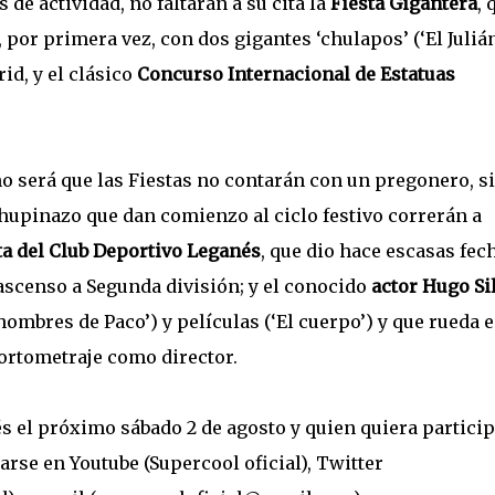
de actividad, no faltarán a su cita la
Fiesta Gigantera
, 
 por primera vez, con dos gigantes ‘chulapos’ (‘El Juliá
id, y el clásico
Concurso Internacional de Estatuas
ño será que las Fiestas no contarán con un pregonero, s
 chupinazo que dan comienzo al ciclo festivo correrán a
ta del Club Deportivo Leganés
, que dio hace escasas fec
 ascenso a Segunda división; y el conocido
actor Hugo Si
ombres de Paco’) y películas (‘El cuerpo’) y que rueda 
cortometraje como director.
és el próximo sábado 2 de agosto y quien quiera partici
rse en Youtube (Supercool oficial), Twitter