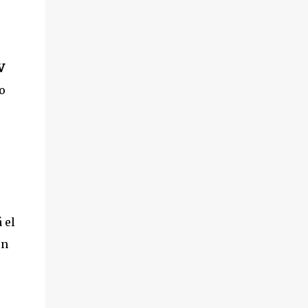
V
o
 el
un