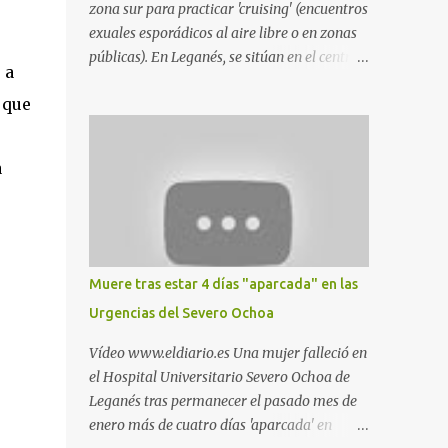
zona sur para practicar 'cruising' (encuentros
exuales esporádicos al aire libre o en zonas
públicas). En Leganés, se sitúan en el centro
 a
comercial Parquesur, parque de Polvoranca,
 que
parque de la Hispanidad (frente a la Policía
Local) y en los caminos entre el cementerio
de Butarque y Plaza Nueva. Esto es lo que
a
indica esta información recopilada por los
propios practicantes. 'Ante la crisis, disfrute' ,
señalan. "Cruising: Parquesur: para ligar
baños junto a Burger King o H&M. Y si has
pillado pareja ocacional, parking
Muere tras estar 4 días "aparcada" en las
subterráneo de Leroy Merlin. Otro espacio
Urgencias del Severo Ochoa
para el 'cruising' es enfrente al tanatorio
(junto al estadio municipal de Butarque) y
Vídeo www.eldiario.es Una mujer falleció en
caminos entre el estadio y Plaza Nueva. Otro
el Hospital Universitario Severo Ochoa de
lugar: Escombrera de Polvoranca, entre
Leganés tras permanecer el pasado mes de
Leganés y Móstoles También en el parque de
enero más de cuatro días 'aparcada' en
la Hispanidad, situado frente a la Policía