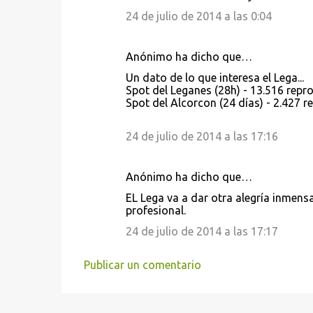
o
24 de julio de 2014 a las 0:04
m
e
Anónimo ha dicho que…
n
Un dato de lo que interesa el Lega...
t
Spot del Leganes (28h) - 13.516 repr
a
Spot del Alcorcon (24 días) - 2.427 r
r
24 de julio de 2014 a las 17:16
i
o
Anónimo ha dicho que…
s
EL Lega va a dar otra alegría inmensa
profesional.
24 de julio de 2014 a las 17:17
Publicar un comentario