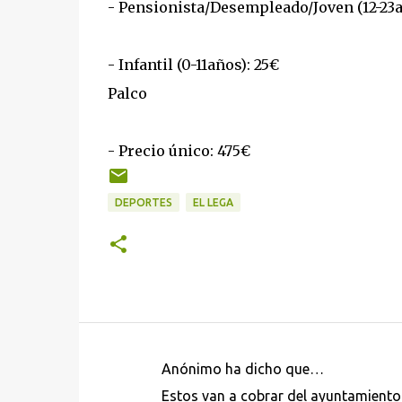
- Pensionista/Desempleado/Joven (12-23a
- Infantil (0-11años): 25€
Palco
- Precio único: 475€
DEPORTES
EL LEGA
Anónimo ha dicho que…
C
Estos van a cobrar del ayuntamiento e