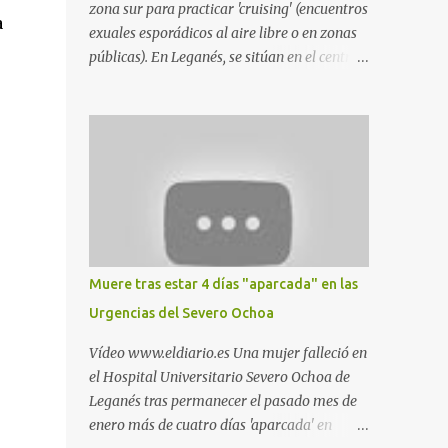
zona sur para practicar 'cruising' (encuentros
a
exuales esporádicos al aire libre o en zonas
públicas). En Leganés, se sitúan en el centro
comercial Parquesur, parque de Polvoranca,
parque de la Hispanidad (frente a la Policía
Local) y en los caminos entre el cementerio
de Butarque y Plaza Nueva. Esto es lo que
indica esta información recopilada por los
propios practicantes. 'Ante la crisis, disfrute' ,
señalan. "Cruising: Parquesur: para ligar
baños junto a Burger King o H&M. Y si has
pillado pareja ocacional, parking
Muere tras estar 4 días "aparcada" en las
subterráneo de Leroy Merlin. Otro espacio
Urgencias del Severo Ochoa
para el 'cruising' es enfrente al tanatorio
(junto al estadio municipal de Butarque) y
Vídeo www.eldiario.es Una mujer falleció en
caminos entre el estadio y Plaza Nueva. Otro
el Hospital Universitario Severo Ochoa de
lugar: Escombrera de Polvoranca, entre
Leganés tras permanecer el pasado mes de
Leganés y Móstoles También en el parque de
enero más de cuatro días 'aparcada' en
la Hispanidad, situado frente a la Policía