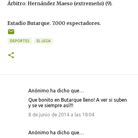
Árbitro: Hernández Maeso (extremeño) (9).
Estadio Butarque. 7.000 espectadores.
DEPORTES
EL LEGA
Anónimo ha dicho que…
C
Que bonito en Butarque lleno! A ver si suben
o
y se ve siempre así!!!
m
8 de junio de 2014 a las 18:04
e
n
Anónimo ha dicho que…
t