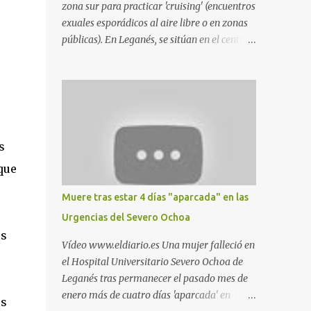
zona sur para practicar 'cruising' (encuentros
exuales esporádicos al aire libre o en zonas
públicas). En Leganés, se sitúan en el centro
comercial Parquesur, parque de Polvoranca,
parque de la Hispanidad (frente a la Policía
Local) y en los caminos entre el cementerio
de Butarque y Plaza Nueva. Esto es lo que
indica esta información recopilada por los
propios practicantes. 'Ante la crisis, disfrute' ,
s
señalan. "Cruising: Parquesur: para ligar
que
baños junto a Burger King o H&M. Y si has
pillado pareja ocacional, parking
Muere tras estar 4 días "aparcada" en las
subterráneo de Leroy Merlin. Otro espacio
Urgencias del Severo Ochoa
para el 'cruising' es enfrente al tanatorio
os
(junto al estadio municipal de Butarque) y
Vídeo www.eldiario.es Una mujer falleció en
caminos entre el estadio y Plaza Nueva. Otro
el Hospital Universitario Severo Ochoa de
lugar: Escombrera de Polvoranca, entre
Leganés tras permanecer el pasado mes de
Leganés y Móstoles También en el parque de
enero más de cuatro días 'aparcada' en
os
la Hispanidad, situado frente a la Policía