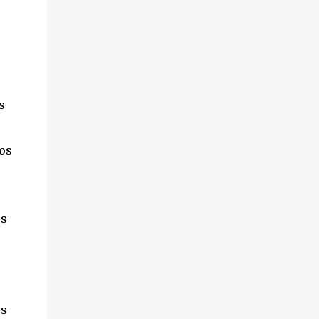
s
os
os
os