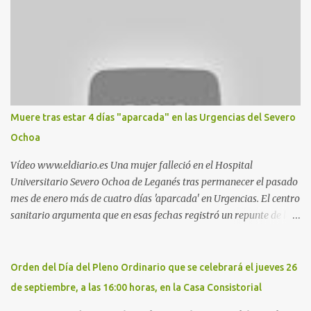
propios practicantes. 'Ante la crisis, disfrute' , señalan. "Cruising:
Parquesur: para ligar baños junto a Burger King o H&M. Y si has
pillado pareja ocacional, parking subterráneo de Leroy Merlin.
Otro espacio para el 'cruising' es enfrente al tanatorio (junto al
estadio municipal de Butarque) y caminos entre el estadio y Plaza
Nueva. Otro lugar: Escombrera de Polvoranca, entre Leganés y
Móstoles También en el parque de la Hispanidad, situado frente a
Muere tras estar 4 días "aparcada" en las Urgencias del Severo
la Policía Local de Leganés de la calle Chile, 1, y junto al
Ochoa
cementerio de Butarque". Más información
Vídeo www.eldiario.es Una mujer falleció en el Hospital
Universitario Severo Ochoa de Leganés tras permanecer el pasado
mes de enero más de cuatro días 'aparcada' en Urgencias. El centro
sanitario argumenta que en esas fechas registró un repunte de las
patologías propias del invierno. El trágico suceso lo publica
diario.es Las paciente, recién operada del corazón, sufrió una
arritmia y agravamiento de su dolencia por culpa de un resfriado.
Orden del Día del Pleno Ordinario que se celebrará el jueves 26
Por ello, la ingresaron a finales del año pasado en el Hospital
de septiembre, a las 16:00 horas, en la Casa Consistorial
donde permaneció un día en la antesala de Urgencias, en una