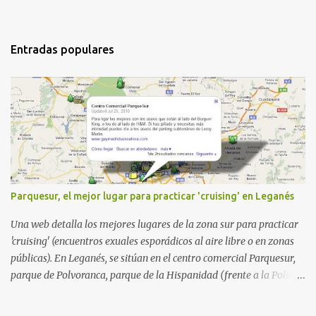
Entradas populares
Parquesur, el mejor lugar para practicar 'cruising' en Leganés
Una web detalla los mejores lugares de la zona sur para practicar
'cruising' (encuentros exuales esporádicos al aire libre o en zonas
públicas). En Leganés, se sitúan en el centro comercial Parquesur,
parque de Polvoranca, parque de la Hispanidad (frente a la Policía
Local) y en los caminos entre el cementerio de Butarque y Plaza
Nueva. Esto es lo que indica esta información recopilada por los