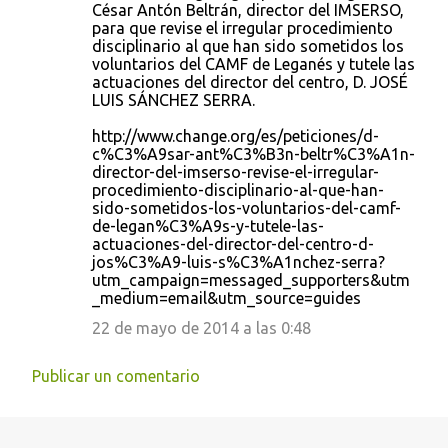
o
César Antón Beltrán, director del IMSERSO,
para que revise el irregular procedimiento
m
disciplinario al que han sido sometidos los
e
voluntarios del CAMF de Leganés y tutele las
actuaciones del director del centro, D. JOSÉ
n
LUIS SÁNCHEZ SERRA.
t
http://www.change.org/es/peticiones/d-
a
c%C3%A9sar-ant%C3%B3n-beltr%C3%A1n-
r
director-del-imserso-revise-el-irregular-
procedimiento-disciplinario-al-que-han-
i
sido-sometidos-los-voluntarios-del-camf-
o
de-legan%C3%A9s-y-tutele-las-
actuaciones-del-director-del-centro-d-
s
jos%C3%A9-luis-s%C3%A1nchez-serra?
utm_campaign=messaged_supporters&utm
_medium=email&utm_source=guides
22 de mayo de 2014 a las 0:48
Publicar un comentario