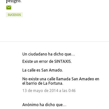
peligro.
SUCESOS
Un ciudadano ha dicho que…
C
Existe un error de SINTAXIS.
o
La calle es San Amado.
m
e
No existe una calle llamada San Amadeo en
el barrio de La Fortuna.
n
13 de mayo de 2014 a las 0:46
t
a
r
Anónimo ha dicho que…