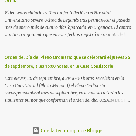
Ochoa
cementerio de Butarque". Más información
Vídeo www.eldiario.es Una mujer falleció en el Hospital
Universitario Severo Ochoa de Leganés tras permanecer el pasado
mes de enero más de cuatro días 'aparcada' en Urgencias. El centro
sanitario argumenta que en esas fechas registró un repunte de las
patologías propias del invierno. El trágico suceso lo publica
diario.es Las paciente, recién operada del corazón, sufrió una
arritmia y agravamiento de su dolencia por culpa de un resfriado.
Orden del Día del Pleno Ordinario que se celebrará el jueves 26
Por ello, la ingresaron a finales del año pasado en el Hospital
de septiembre, a las 16:00 horas, en la Casa Consistorial
donde permaneció un día en la antesala de Urgencias, en una
cama, en el pasillo, sin mantas y sin poder descansar. Su hija, que
Este jueves, 26 de septiembre, a las 16:00 horas, se celebra en la
ha denunciado el caso y que grabó un vídeo de la situación
Casa Consistorial (Plaza Mayor, 1) el Pleno Ordinario
extrema, aseguró que los pasillos estaban repletos de enfermos y
correspondiente al mes de septiembre, en el que se tratarán los
que faltaban médicos por las vacaciones de Navidad, además de
siguientes puntos que conforman el orden del día: ORDEN DEL DÍA
haber alas del hospital cerradas. En el segundo ingreso, el 31 de
1º.- Aprobación de las actas de las sesiones celebradas los días: - 20
diciembre, la mujer permanece 4 días en Urgencias, tal es el
y 21 de junio, sesión extraordinaria. - 27 de junio de 2013, sesión
colapso del hospital público. Al ...
ordinaria. - 27 de junio de 2013, sesión extraordinaria. - 12 de julio
de 2013, sesión extraordinaria. - 25 de julio de 2013, sesión
Con la tecnología de Blogger