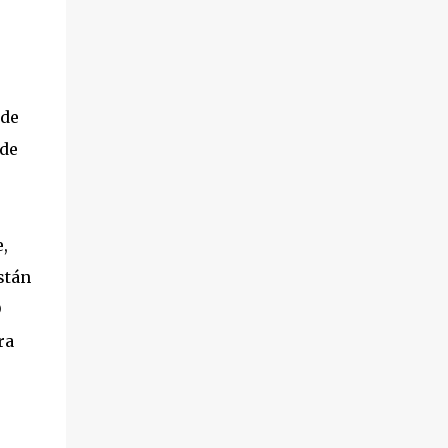
 de
 de
,
stán
O
ra