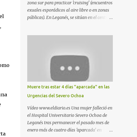
zona sur para practicar 'cruising' (encuentros
exuales esporádicos al aire libre o en zonas
el
públicas). En Leganés, se sitúan en el centro
comercial Parquesur, parque de Polvoranca,
,
parque de la Hispanidad (frente a la Policía
Local) y en los caminos entre el cementerio
de Butarque y Plaza Nueva. Esto es lo que
indica esta información recopilada por los
propios practicantes. 'Ante la crisis, disfrute' ,
como
señalan. "Cruising: Parquesur: para ligar
baños junto a Burger King o H&M. Y si has
pillado pareja ocacional, parking
Muere tras estar 4 días "aparcada" en las
subterráneo de Leroy Merlin. Otro espacio
una
Urgencias del Severo Ochoa
para el 'cruising' es enfrente al tanatorio
e
(junto al estadio municipal de Butarque) y
Vídeo www.eldiario.es Una mujer falleció en
caminos entre el estadio y Plaza Nueva. Otro
el Hospital Universitario Severo Ochoa de
lugar: Escombrera de Polvoranca, entre
Leganés tras permanecer el pasado mes de
Leganés y Móstoles También en el parque de
enero más de cuatro días 'aparcada' en
rta
la Hispanidad, situado frente a la Policía