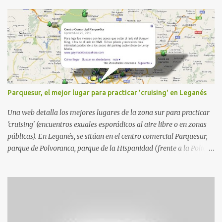
Parquesur, el mejor lugar para practicar 'cruising' en Leganés
Una web detalla los mejores lugares de la zona sur para practicar
'cruising' (encuentros exuales esporádicos al aire libre o en zonas
públicas). En Leganés, se sitúan en el centro comercial Parquesur,
parque de Polvoranca, parque de la Hispanidad (frente a la Policía
Local) y en los caminos entre el cementerio de Butarque y Plaza
Nueva. Esto es lo que indica esta información recopilada por los
propios practicantes. 'Ante la crisis, disfrute' , señalan. "Cruising:
Parquesur: para ligar baños junto a Burger King o H&M. Y si has
pillado pareja ocacional, parking subterráneo de Leroy Merlin.
Otro espacio para el 'cruising' es enfrente al tanatorio (junto al