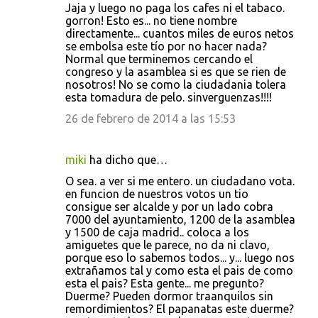
Jaja y luego no paga los cafes ni el tabaco.
gorron! Esto es... no tiene nombre
directamente... cuantos miles de euros netos
se embolsa este tío por no hacer nada?
Normal que terminemos cercando el
congreso y la asamblea si es que se rien de
nosotros! No se como la ciudadania tolera
esta tomadura de pelo. sinverguenzas!!!!
26 de febrero de 2014 a las 15:53
miki
ha dicho que…
O sea. a ver si me entero. un ciudadano vota.
en funcion de nuestros votos un tio
consigue ser alcalde y por un lado cobra
7000 del ayuntamiento, 1200 de la asamblea
y 1500 de caja madrid.. coloca a los
amiguetes que le parece, no da ni clavo,
porque eso lo sabemos todos... y... luego nos
extrañamos tal y como esta el pais de como
esta el pais? Esta gente... me pregunto?
Duerme? Pueden dormor traanquilos sin
remordimientos? El papanatas este duerme?