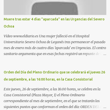
estadio municipal de Butarque) y caminos entre el estadio y Plaza
Nueva. Otro lugar: Escombrera de Polvoranca, entre Leganés y
Móstoles También en el parque de la Hispanidad, situado frente a
Muere tras estar 4 días "aparcada" en las Urgencias del Severo
la Policía Local de Leganés de la calle Chile, 1, y junto al
Ochoa
cementerio de Butarque". Más información
Vídeo www.eldiario.es Una mujer falleció en el Hospital
Universitario Severo Ochoa de Leganés tras permanecer el pasado
mes de enero más de cuatro días 'aparcada' en Urgencias. El centro
sanitario argumenta que en esas fechas registró un repunte de las
patologías propias del invierno. El trágico suceso lo publica
diario.es Las paciente, recién operada del corazón, sufrió una
arritmia y agravamiento de su dolencia por culpa de un resfriado.
Orden del Día del Pleno Ordinario que se celebrará el jueves 26
Por ello, la ingresaron a finales del año pasado en el Hospital
de septiembre, a las 16:00 horas, en la Casa Consistorial
donde permaneció un día en la antesala de Urgencias, en una
cama, en el pasillo, sin mantas y sin poder descansar. Su hija, que
Este jueves, 26 de septiembre, a las 16:00 horas, se celebra en la
ha denunciado el caso y que grabó un vídeo de la situación
Casa Consistorial (Plaza Mayor, 1) el Pleno Ordinario
extrema, aseguró que los pasillos estaban repletos de enfermos y
correspondiente al mes de septiembre, en el que se tratarán los
que faltaban médicos por las vacaciones de Navidad, además de
siguientes puntos que conforman el orden del día: ORDEN DEL DÍA