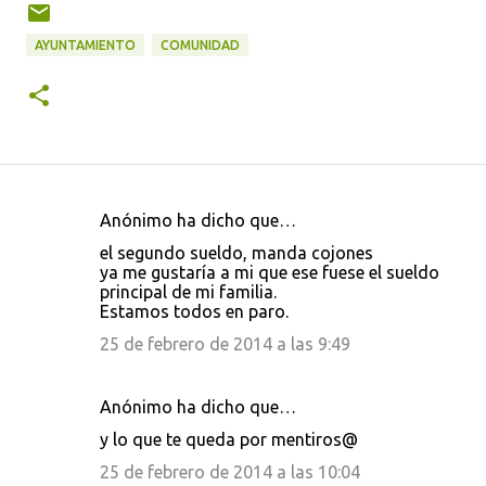
AYUNTAMIENTO
COMUNIDAD
Anónimo ha dicho que…
C
el segundo sueldo, manda cojones
o
ya me gustaría a mi que ese fuese el sueldo
principal de mi familia.
m
Estamos todos en paro.
e
25 de febrero de 2014 a las 9:49
n
t
Anónimo ha dicho que…
a
y lo que te queda por mentiros@
r
25 de febrero de 2014 a las 10:04
i