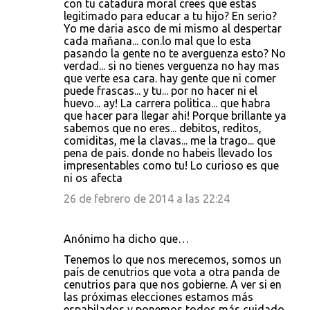
con tu catadura moral crees que estas
legitimado para educar a tu hijo? En serio?
Yo me daria asco de mi mismo al despertar
cada mañana... con.lo mal que lo esta
pasando la gente no te averguenza esto? No
verdad... si no tienes verguenza no hay mas
que verte esa cara. hay gente que ni comer
puede frascas... y tu... por no hacer ni el
huevo... ay! La carrera politica... que habra
que hacer para llegar ahi! Porque brillante ya
sabemos que no eres... debitos, reditos,
comiditas, me la clavas... me la trago... que
pena de pais. donde no habeis llevado los
impresentables como tu! Lo curioso es que
ni os afecta
26 de febrero de 2014 a las 22:24
Anónimo ha dicho que…
Tenemos lo que nos merecemos, somos un
país de cenutrios que vota a otra panda de
cenutrios para que nos gobierne. A ver si en
las próximas elecciones estamos más
espabilados y ponemos todos más cuidado