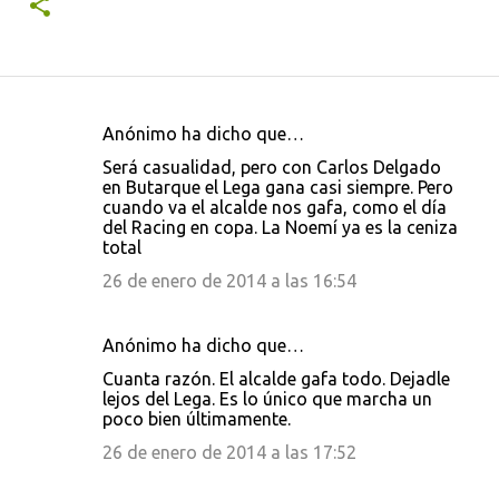
Anónimo ha dicho que…
C
Será casualidad, pero con Carlos Delgado
o
en Butarque el Lega gana casi siempre. Pero
cuando va el alcalde nos gafa, como el día
m
del Racing en copa. La Noemí ya es la ceniza
e
total
n
26 de enero de 2014 a las 16:54
t
a
Anónimo ha dicho que…
r
Cuanta razón. El alcalde gafa todo. Dejadle
i
lejos del Lega. Es lo único que marcha un
poco bien últimamente.
o
26 de enero de 2014 a las 17:52
s