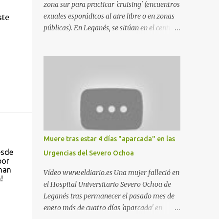
zona sur para practicar 'cruising' (encuentros
exuales esporádicos al aire libre o en zonas
ste
públicas). En Leganés, se sitúan en el centro
comercial Parquesur, parque de Polvoranca,
parque de la Hispanidad (frente a la Policía
Local) y en los caminos entre el cementerio
de Butarque y Plaza Nueva. Esto es lo que
indica esta información recopilada por los
propios practicantes. 'Ante la crisis, disfrute' ,
señalan. "Cruising: Parquesur: para ligar
baños junto a Burger King o H&M. Y si has
pillado pareja ocacional, parking
Muere tras estar 4 días "aparcada" en las
subterráneo de Leroy Merlin. Otro espacio
esde
Urgencias del Severo Ochoa
para el 'cruising' es enfrente al tanatorio
por
(junto al estadio municipal de Butarque) y
 han
Vídeo www.eldiario.es Una mujer falleció en
!
caminos entre el estadio y Plaza Nueva. Otro
el Hospital Universitario Severo Ochoa de
lugar: Escombrera de Polvoranca, entre
Leganés tras permanecer el pasado mes de
Leganés y Móstoles También en el parque de
enero más de cuatro días 'aparcada' en
la Hispanidad, situado frente a la Policía