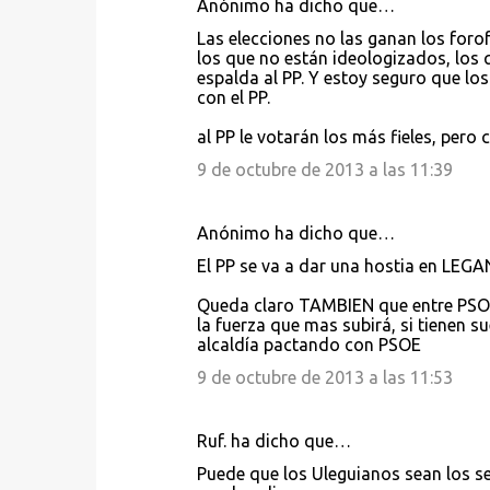
Anónimo ha dicho que…
a
Las elecciones no las ganan los forof
r
los que no están ideologizados, los 
i
espalda al PP. Y estoy seguro que los
con el PP.
o
s
al PP le votarán los más fieles, pero
9 de octubre de 2013 a las 11:39
Anónimo ha dicho que…
El PP se va a dar una hostia en LEGAN
Queda claro TAMBIEN que entre PSOE
la fuerza que mas subirá, si tienen s
alcaldía pactando con PSOE
9 de octubre de 2013 a las 11:53
Ruf. ha dicho que…
Puede que los Uleguianos sean los se