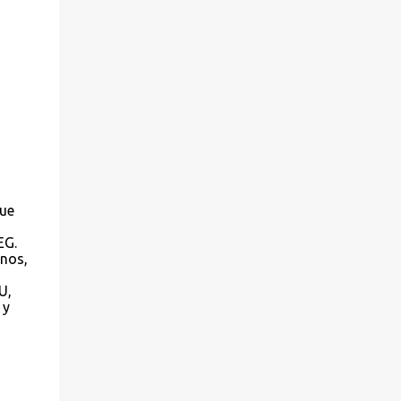
que
EG.
anos,
U,
 y