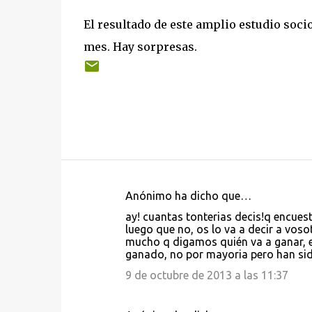
El resultado de este amplio estudio soci
mes. Hay sorpresas.
Anónimo ha dicho que…
C
ay! cuantas tonterias decis!q encuest
o
luego que no, os lo va a decir a vosot
mucho q digamos quién va a ganar, e
m
ganado, no por mayoria pero han sido
e
9 de octubre de 2013 a las 11:37
n
t