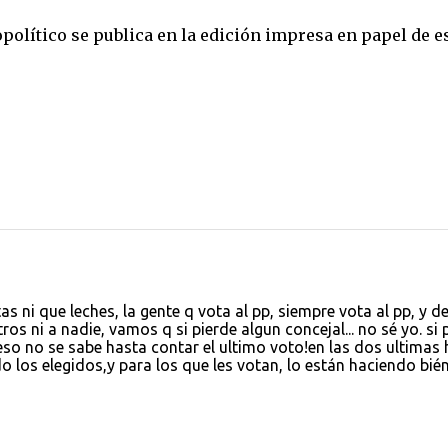
opolítico se publica en la edición impresa en papel de e
as ni que leches, la gente q vota al pp, siempre vota al pp, y d
ros ni a nadie, vamos q si pierde algun concejal... no sé yo. si 
so no se sabe hasta contar el ultimo voto!en las dos ultimas
 los elegidos,y para los que les votan, lo están haciendo bién