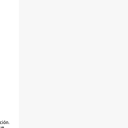
ción.
ue