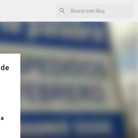
 de
 a