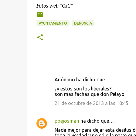
Fotos web "CxC"
AYUNTAMIENTO
DENUNCIA
Anónimo ha dicho que…
C
¿y estos son los liberales?
o
son mas fachas que don Pelayo
m
21 de octubre de 2013 a las 10:45
e
n
poejosman
ha dicho que…
t
Nada mejor para dejar esta desilusi
a
toda la verdad y no sólo la parte que