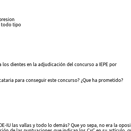
presion
 todo tipo
 los dientes en la adjudicación del concurso a IEPE por
ataria para conseguir este concurso? ¿Que ha prometido?
E-IU las vallas y todo lo demás? Que yo sepa, no era la oposi
ción de las puntuaciones que indican los CxC en su artículo, q