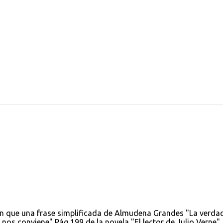
ón que una frase simplificada de Almudena Grandes "La verda
 nos conviene" Pág 199 de la novela "El lector de Julio Verne".