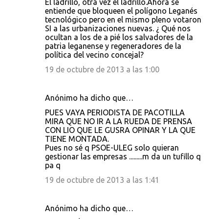
El ladrillo, otra vez el ladrillo.Ahora se
entiende que bloqueen el polígono Leganés
tecnológico pero en el mismo pleno votaron
SI a las urbanizaciones nuevas. ¿ Qué nos
ocultan a los de a pié los salvadores de la
patria leganense y regeneradores de la
política del vecino concejal?
19 de octubre de 2013 a las 1:00
Anónimo ha dicho que…
PUES VAYA PERIODISTA DE PACOTILLA
MIRA QUE NO IR A LA RUEDA DE PRENSA
CON LIO QUE LE GUSRA OPINAR Y LA QUE
TIENE MONTADA.
Pues no sé q PSOE-ULEG solo quieran
gestionar las empresas .........m da un tufillo q
pa q
19 de octubre de 2013 a las 1:41
Anónimo ha dicho que…