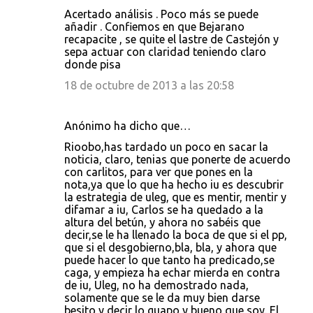
i
Acertado análisis . Poco más se puede
añadir . Confiemos en que Bejarano
o
recapacite , se quite el lastre de Castejón y
s
sepa actuar con claridad teniendo claro
donde pisa
18 de octubre de 2013 a las 20:58
Anónimo ha dicho que…
Rioobo,has tardado un poco en sacar la
noticia, claro, tenias que ponerte de acuerdo
con carlitos, para ver que pones en la
nota,ya que lo que ha hecho iu es descubrir
la estrategia de uleg, que es mentir, mentir y
difamar a iu, Carlos se ha quedado a la
altura del betún, y ahora no sabéis que
decir,se le ha llenado la boca de que si el pp,
que si el desgobierno,bla, bla, y ahora que
puede hacer lo que tanto ha predicado,se
caga, y empieza ha echar mierda en contra
de iu, Uleg, no ha demostrado nada,
solamente que se le da muy bien darse
besito y decir lo guapo y bueno que soy. El