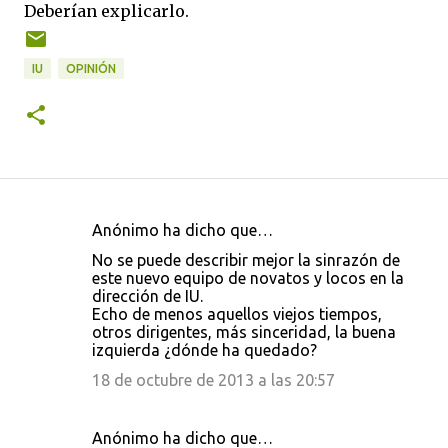
Deberían explicarlo.
IU
OPINIÓN
Anónimo ha dicho que…
C
No se puede describir mejor la sinrazón de
o
este nuevo equipo de novatos y locos en la
dirección de IU.
m
Echo de menos aquellos viejos tiempos,
e
otros dirigentes, más sinceridad, la buena
izquierda ¿dónde ha quedado?
n
18 de octubre de 2013 a las 20:57
t
a
r
Anónimo ha dicho que…