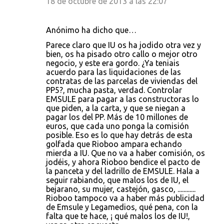
18 de octubre de 2013 a las 22:07
Anónimo ha dicho que…
Parece claro que IU os ha jodido otra vez y
bien, os ha pisado otro callo o mejor otro
negocio, y este era gordo. ¿Ya teniais
acuerdo para las liquidaciones de las
contratas de las parcelas de viviendas del
PP5?, mucha pasta, verdad. Controlar
EMSULE para pagar a las constructoras lo
que piden, a la carta, y que se niegan a
pagar los del PP. Más de 10 millones de
euros, que cada uno ponga la comisión
posible. Eso es lo que hay detrás de esta
golfada que Rioboo ampara echando
mierda a IU. Que no va a haber comisión, os
jodéis, y ahora Rioboo bendice el pacto de
la panceta y del ladrillo de EMSULE. Hala a
seguir rabiando, que malos los de IU, el
bejarano, su mujer, castejón, gasco, ............
Rioboo tampoco va a haber más publicidad
de Emsule y Legamedios, qué pena, con la
falta que te hace, ¡ qué malos los de IU!,