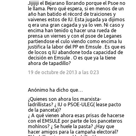
Jijijiji el Bejarano llorando porque el Psoe no
le llama. Pero qué espera, si en menos de un
año han batido el récord de traiciones y
vaivenes estos de IU. Esta jugada ya dijimos
q era una gran cagada y ya lo ven. Ni caso y
encima han tenido q hacer una rueda de
prensa un viernes y con el psoe de Leganes
partiendose el culo viendo como encima Iu
justifica la labor del PP en Emsule . Es que es
de locos q IU abandone toda capacidad de
decisión en Emsule . O es que ya la tiene
ahora de tapadillo?
19 de octubre de 2013 a las 0:23
Anónimo ha dicho que…
¿Quienes son ahora los marxista-
ladrillistas? ¿ IU o PSOE-ULEG( lease pacto
de la panceta)?
¿ A qué vienen ahora esas prisas de hacerse
con el EMSULE por parte de los panceteros
mohínos? ¿ Se huele la pasta? ¿Hay que
hacer amigos para la campaña electoral?