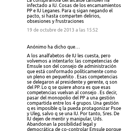
La conspiranoia del alcalde también ha
infectado a IU. Cosas de los encamamientos
PP e IU Leganes. Para q sigan negando el
pacto, si hasta comparten delirios,
obsesiones y frustraciones
19 de octubre de 2013 a las 15:52
Anónimo ha dicho que…
A los analfabetos de IU les cuesta, pero
volvemos a intentarlo: las competencias de
Emsule son del consejo de administración
que está conformado políticamente como
un pleno en pequeñito . Esas competencias
se delegaron al presidente y gerente, q son
del PP. Lo q se quiere ahora es que esas
competencias vuelvan al consejo . Es decir,
pasar del monopolio del PP a una gestión
compartida entre los 4 grupos. Una gestión
q es imposible q la pueda protagonizar Psoe
y Uleg, salvo q se una IU. Por tanto, Sres. De
IU dejen de mentir y manipular, Uds.
Abandonan la posibilidad legal y
democrática de co-controlar Emsule porque