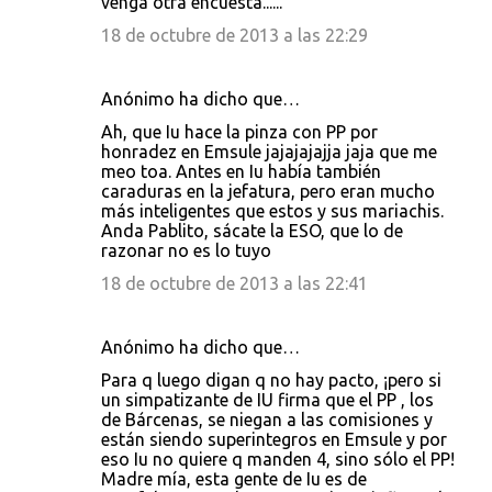
venga otra encuesta......
18 de octubre de 2013 a las 22:29
Anónimo ha dicho que…
Ah, que Iu hace la pinza con PP por
honradez en Emsule jajajajajja jaja que me
meo toa. Antes en Iu había también
caraduras en la jefatura, pero eran mucho
más inteligentes que estos y sus mariachis.
Anda Pablito, sácate la ESO, que lo de
razonar no es lo tuyo
18 de octubre de 2013 a las 22:41
Anónimo ha dicho que…
Para q luego digan q no hay pacto, ¡pero si
un simpatizante de IU firma que el PP , los
de Bárcenas, se niegan a las comisiones y
están siendo superintegros en Emsule y por
eso Iu no quiere q manden 4, sino sólo el PP!
Madre mía, esta gente de Iu es de