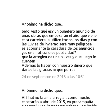
Anónimo ha dicho que…
C
pero ¿esto qué es? un puñetero anuncio de
o
unas obras que empezarán el año que viene
esta carretera la utilizo todos los días y con
m
las lluvias de invierno será muy peligrosa
e
es acojonante la caradura de los anuncios
¿es una noticia o es publicidad?
n
que la arreglen de una p... vez y que luego lo
t
cuenten
Además lo hacen con nuestro dinero que
a
darles las gracias ni que porras
r
24 de septiembre de 2013 a las 10:51
i
o
Anónimo ha dicho que…
s
Al final no la an a arreglar, como mucho
esperarán a abril de 2015, en precampaña