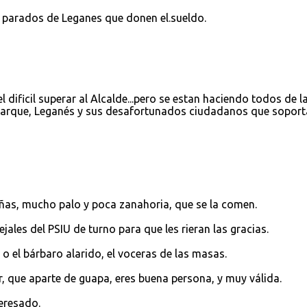
s parados de Leganes que donen el.sueldo.
 dificil superar al Alcalde...pero se estan haciendo todos de l
utarque, Leganés y sus desafortunados ciudadanos que soport
eñas, mucho palo y poca zanahoria, que se la comen.
ales del PSIU de turno para que les rieran las gracias.
a, o el bárbaro alarido, el voceras de las masas.
, que aparte de guapa, eres buena persona, y muy válida.
teresado.