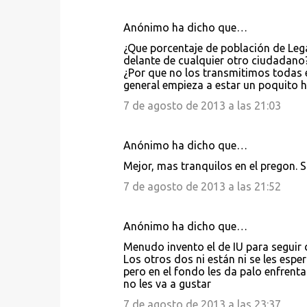
e
Anónimo ha dicho que…
n
¿Que porcentaje de población de Lega
t
delante de cualquier otro ciudadano?..
a
¿Por que no los transmitimos todas e
general empieza a estar un poquito h
r
7 de agosto de 2013 a las 21:03
i
o
Anónimo ha dicho que…
s
Mejor, mas tranquilos en el pregon. S
7 de agosto de 2013 a las 21:52
Anónimo ha dicho que…
Menudo invento el de IU para seguir d
Los otros dos ni están ni se les esp
pero en el fondo les da palo enfrenta
no les va a gustar
7 de agosto de 2013 a las 23:37