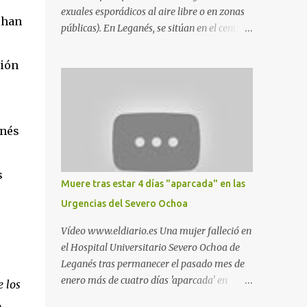
exuales esporádicos al aire libre o en zonas
 han
públicas). En Leganés, se sitúan en el centro
comercial Parquesur, parque de Polvoranca,
parque de la Hispanidad (frente a la Policía
ción
Local) y en los caminos entre el cementerio
de Butarque y Plaza Nueva. Esto es lo que
indica esta información recopilada por los
propios practicantes. 'Ante la crisis, disfrute' ,
anés
señalan. "Cruising: Parquesur: para ligar
baños junto a Burger King o H&M. Y si has
s
pillado pareja ocacional, parking
Muere tras estar 4 días "aparcada" en las
subterráneo de Leroy Merlin. Otro espacio
Urgencias del Severo Ochoa
para el 'cruising' es enfrente al tanatorio
(junto al estadio municipal de Butarque) y
Vídeo www.eldiario.es Una mujer falleció en
caminos entre el estadio y Plaza Nueva. Otro
el Hospital Universitario Severo Ochoa de
lugar: Escombrera de Polvoranca, entre
Leganés tras permanecer el pasado mes de
Leganés y Móstoles También en el parque de
enero más de cuatro días 'aparcada' en
 los
la Hispanidad, situado frente a la Policía
Urgencias. El centro sanitario argumenta
o