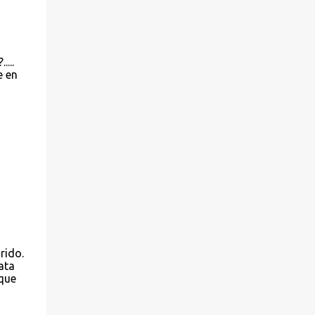
presentado por la Asociación de Amigos del
Pueblo Saharaui. 3º.- Cambio de nombre del
contrato de arrendamiento de la nave nº 7
...
del centro de empresas de Leganés ‘Ikebana
e en
Animación Ocio y Aventura, S.L.’ a “Awa,
Actions & Events, S.L.’. 4º.- Subsanación del
error de hecho existente en el acta de la
sesión del 10 de enero de 2012, al haberse
omitido, en la redacci...
rido.
ata
 que